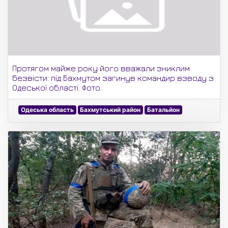
Протягом майже року його вважали зниклим
безвісти: під Бахмутом загинув командир взводу з
Одеської області. Фото.
Одеська область
Бахмутський район
Батальйон