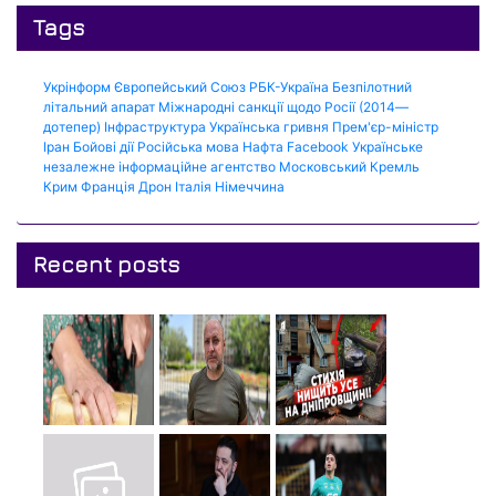
Tags
Укрінформ
Європейський Союз
РБК-Україна
Безпілотний
літальний апарат
Міжнародні санкції щодо Росії (2014—
дотепер)
Інфраструктура
Українська гривня
Прем'єр-міністр
Іран
Бойові дії
Російська мова
Нафта
Facebook
Українське
незалежне інформаційне агентство
Московський Кремль
Крим
Франція
Дрон
Італія
Німеччина
Recent posts