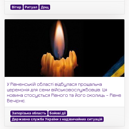
Вітер
Ритуал
Дощ
У Рівненській області відбулася прощальна
церемонія для семи військовослужбовців. Ця
новина стосується Рівного та його околиць – Рівне
Вечірнє.
Запорізька область
Бойові дії
Державна служба України з надзвичайних ситуацій