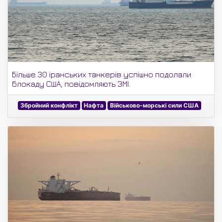
Більше 30 іранських танкерів успішно подолали
блокаду США, повідомляють ЗМІ.
Збройний конфлікт
Нафта
Військово-морські сили США