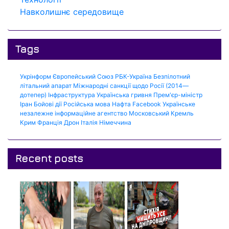
Навколишнє середовище
Tags
Укрінформ
Європейський Союз
РБК-Україна
Безпілотний
літальний апарат
Міжнародні санкції щодо Росії (2014—
дотепер)
Інфраструктура
Українська гривня
Прем'єр-міністр
Іран
Бойові дії
Російська мова
Нафта
Facebook
Українське
незалежне інформаційне агентство
Московський Кремль
Крим
Франція
Дрон
Італія
Німеччина
Recent posts