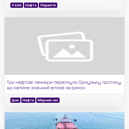
Італія
Нафта
Норвегія
Три нафтові танкери перетнули Ормузьку протоку,
що матиме значний вплив на ринок.
Ірак
Нафта
Мирний час