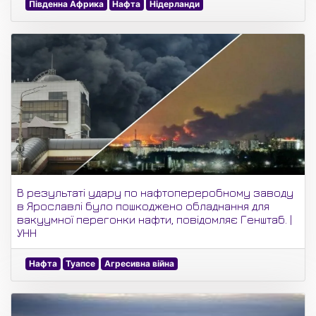
Південна Африка
Нафта
Нідерланди
В результаті удару по нафтопереробному заводу
в Ярославлі було пошкоджено обладнання для
вакуумної перегонки нафти, повідомляє Генштаб. |
УНН
Нафта
Туапсе
Агресивна війна