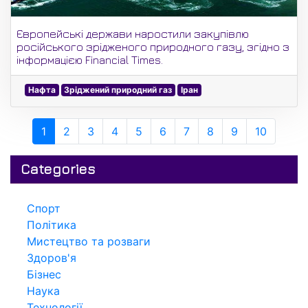
Європейські держави наростили закупівлю
російського зрідженого природного газу, згідно з
інформацією Financial Times.
Нафта
Зріджений природний газ
Іран
1
2
3
4
5
6
7
8
9
10
Categories
Спорт
Політика
Мистецтво та розваги
Здоров'я
Бізнес
Наука
Технології