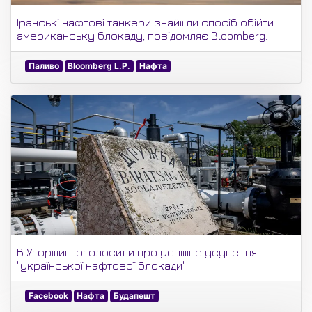
Іранські нафтові танкери знайшли спосіб обійти
американську блокаду, повідомляє Bloomberg.
Паливо
Bloomberg L.P.
Нафта
В Угорщині оголосили про успішне усунення
"української нафтової блокади".
Facebook
Нафта
Будапешт