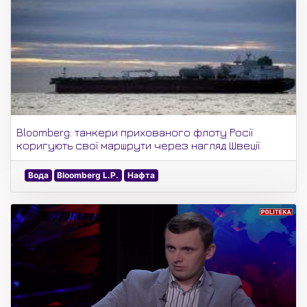
Bloomberg: танкери прихованого флоту Росії
коригують свої маршрути через нагляд Швеції.
Вода
Bloomberg L.P.
Нафта