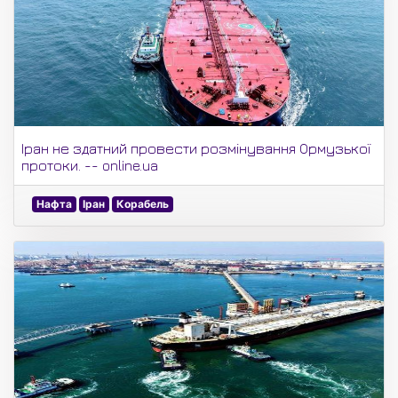
Іран не здатний провести розмінування Ормузької
протоки. -- online.ua
Нафта
Іран
Корабель