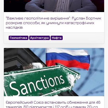
"Важливе геополітичне вирішення": Руслан Бортник
розкрив способи, як уникнути катастрофічних
наслідків.
Геополітика
Архітектура
Нафта
Європейський Союз встановить обмеження для 46
танкерів, 60 підприємств і 117 осіб у рамках 20-го