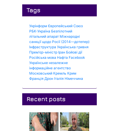
Tags
Укрінформ
Європейський Союз
РБК-Україна
Безпілотний
літальний апарат
Міжнародні
санкції щодо Росії (2014—дотепер)
Інфраструктура
Українська гривня
Прем'єр-міністр
Іран
Бойові дії
Російська мова
Нафта
Facebook
Українське незалежне
інформаційне агентство
Московський Кремль
Крим
Франція
Дрон
Італія
Німеччина
Recent posts