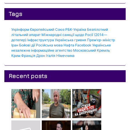
Tags
Укрінформ
Європейський Союз
РБК-Україна
Безпілотний
літальний апарат
Міжнародні санкції щодо Росії (2014—
дотепер)
Інфраструктура
Українська гривня
Прем'єр-міністр
Іран
Бойові дії
Російська мова
Нафта
Facebook
Українське
незалежне інформаційне агентство
Московський Кремль
Крим
Франція
Дрон
Італія
Німеччина
Recent posts