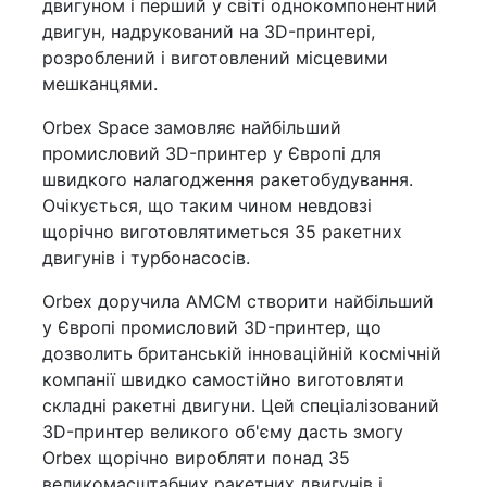
двигуном і перший у світі однокомпонентний
двигун, надрукований на 3D-принтері,
розроблений і виготовлений місцевими
мешканцями.
Orbex Space замовляє найбільший
промисловий 3D-принтер у Європі для
швидкого налагодження ракетобудування.
Очікується, що таким чином невдовзі
щорічно виготовлятиметься 35 ракетних
двигунів і турбонасосів.
Orbex доручила AMCM створити найбільший
у Європі промисловий 3D-принтер, що
дозволить британській інноваційній космічній
компанії швидко самостійно виготовляти
складні ракетні двигуни. Цей спеціалізований
3D-принтер великого об'єму дасть змогу
Orbex щорічно виробляти понад 35
великомасштабних ракетних двигунів і