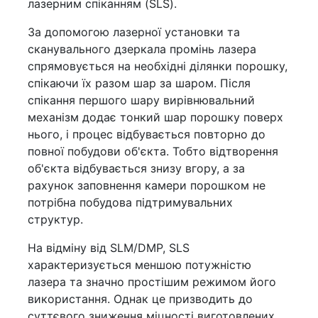
лазерним спіканням (SLS).
За допомогою лазерної установки та
сканувального дзеркала промінь лазера
спрямовується на необхідні ділянки порошку,
спікаючи їх разом шар за шаром. Після
спікання першого шару вирівнювальний
механізм додає тонкий шар порошку поверх
нього, і процес відбувається повторно до
повної побудови об'єкта. Тобто відтворення
об'єкта відбувається знизу вгору, а за
рахунок заповнення камери порошком не
потрібна побудова підтримувальних
структур.
На відміну від SLM/DMP, SLS
характеризується меншою потужністю
лазера та значно простішим режимом його
використання. Однак це призводить до
суттєвого зниження міцності виготовлених