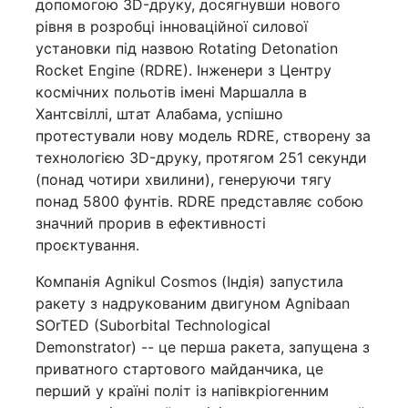
допомогою 3D-друку, досягнувши нового
рівня в розробці інноваційної силової
установки під назвою Rotating Detonation
Rocket Engine (RDRE). Інженери з Центру
космічних польотів імені Маршалла в
Хантсвіллі, штат Алабама, успішно
протестували нову модель RDRE, створену за
технологією 3D-друку, протягом 251 секунди
(понад чотири хвилини), генеруючи тягу
понад 5800 фунтів. RDRE представляє собою
значний прорив в ефективності
проєктування.
Компанія Agnikul Cosmos (Індія) запустила
ракету з надрукованим двигуном Agnibaan
SOrTED (Suborbital Technological
Demonstrator) -- це перша ракета, запущена з
приватного стартового майданчика, це
перший у країні політ із напівкріогенним