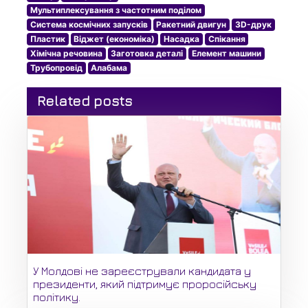
Мультиплексування з частотним поділом
Система космічних запусків
Ракетний двигун
3D-друк
Пластик
Віджет (економіка)
Насадка
Спікання
Хімічна речовина
Заготовка деталі
Елемент машини
Трубопровід
Алабама
Related posts
У Молдові не зареєстрували кандидата у
президенти, який підтримує проросійську
політику.