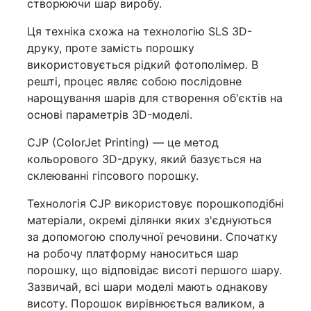
створюючи шар виробу.
Ця техніка схожа на технологію SLS 3D-
друку, проте замість порошку
використовується рідкий фотополімер. В
решті, процес являє собою послідовне
нарощування шарів для створення об'єктів на
основі параметрів 3D-моделі.
CJP (ColorJet Printing) — це метод
кольорового 3D-друку, який базується на
склеюванні гіпсового порошку.
Технологія CJP використовує порошкоподібні
матеріали, окремі ділянки яких з'єднуються
за допомогою сполучної речовини. Спочатку
на робочу платформу наноситься шар
порошку, що відповідає висоті першого шару.
Зазвичай, всі шари моделі мають однакову
висоту. Порошок вирівнюється валиком, а