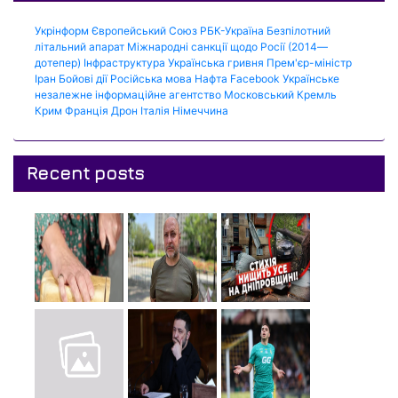
Укрінформ
Європейський Союз
РБК-Україна
Безпілотний
літальний апарат
Міжнародні санкції щодо Росії (2014—
дотепер)
Інфраструктура
Українська гривня
Прем'єр-міністр
Іран
Бойові дії
Російська мова
Нафта
Facebook
Українське
незалежне інформаційне агентство
Московський Кремль
Крим
Франція
Дрон
Італія
Німеччина
Recent posts