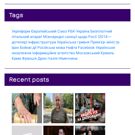
Tags
Укрінформ
Європейський Союз
РБК-Україна
Безпілотний
літальний апарат
Міжнародні санкції щодо Росії (2014—
дотепер)
Інфраструктура
Українська гривня
Прем'єр-міністр
Іран
Бойові дії
Російська мова
Нафта
Facebook
Українське
незалежне інформаційне агентство
Московський Кремль
Крим
Франція
Дрон
Італія
Німеччина
Recent posts