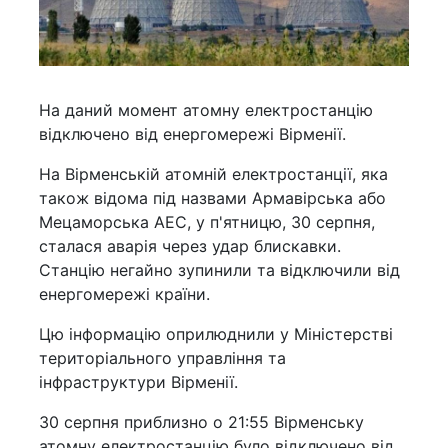
На даний момент атомну електростанцію
відключено від енергомережі Вірменії.
На Вірменській атомній електростанції, яка
також відома під назвами Армавірська або
Мецаморська АЕС, у п'ятницю, 30 серпня,
сталася аварія через удар блискавки.
Станцію негайно зупинили та відключили від
енергомережі країни.
Цю інформацію оприлюднили у Міністерстві
територіального управління та
інфраструктури Вірменії.
30 серпня приблизно о 21:55 Вірменську
атомну електростанцію було відключено від