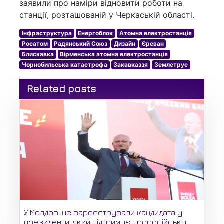
заявили про наміри відновити роботи на
станції, розташованій у Черкаській області.
Інфраструктура
Енергоблок
Атомна електростанція
Росатом
Радянський Союз
Дизайн
Єреван
Блискавка
Вірменська атомна електростанція
Чорнобильська катастрофа
Закавказзя
Землетрус
Related posts
У Молдові не зареєстрували кандидата у
президенти, який підтримує проросійську