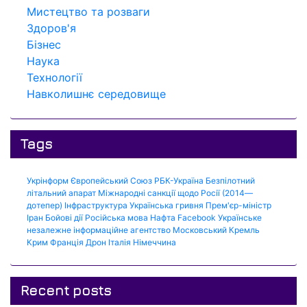
Мистецтво та розваги
Здоров'я
Бізнес
Наука
Технології
Навколишнє середовище
Tags
Укрінформ
Європейський Союз
РБК-Україна
Безпілотний
літальний апарат
Міжнародні санкції щодо Росії (2014—
дотепер)
Інфраструктура
Українська гривня
Прем'єр-міністр
Іран
Бойові дії
Російська мова
Нафта
Facebook
Українське
незалежне інформаційне агентство
Московський Кремль
Крим
Франція
Дрон
Італія
Німеччина
Recent posts