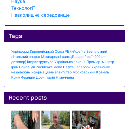
Наука
Технології
Навколишнє середовище
Tags
Укрінформ
Європейський Союз
РБК-Україна
Безпілотний
літальний апарат
Міжнародні санкції щодо Росії (2014—
дотепер)
Інфраструктура
Українська гривня
Прем'єр-міністр
Іран
Бойові дії
Російська мова
Нафта
Facebook
Українське
незалежне інформаційне агентство
Московський Кремль
Крим
Франція
Дрон
Італія
Німеччина
Recent posts