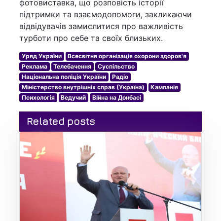
фотовиставка, що розповість історії
підтримки та взаємодопомоги, закликаючи
відвідувачів замислитися про важливість
турботи про себе та своїх близьких.
Уряд України
Всесвітня організація охорони здоров'я
Реклама
Телебачення
Суспільство
Національна поліція України
Радіо
Міністерство внутрішніх справ (Україна)
Кампанія
Психологія
Ведучий
Війна на Донбасі
Related posts