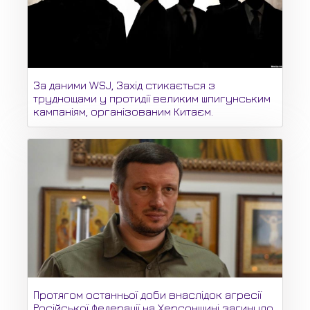
За даними WSJ, Захід стикається з
труднощами у протидії великим шпигунським
кампаніям, організованим Китаєм.
Протягом останньої доби внаслідок агресії
Російської Федерації на Херсонщині загинуло