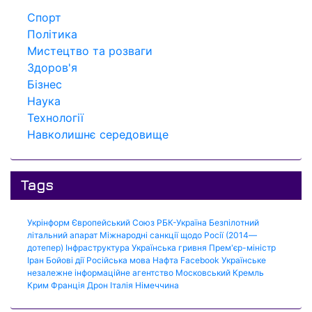
Спорт
Політика
Мистецтво та розваги
Здоров'я
Бізнес
Наука
Технології
Навколишнє середовище
Tags
Укрінформ
Європейський Союз
РБК-Україна
Безпілотний
літальний апарат
Міжнародні санкції щодо Росії (2014—
дотепер)
Інфраструктура
Українська гривня
Прем'єр-міністр
Іран
Бойові дії
Російська мова
Нафта
Facebook
Українське
незалежне інформаційне агентство
Московський Кремль
Крим
Франція
Дрон
Італія
Німеччина