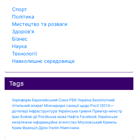
Спорт
Політика
Мистецтво та розваги
Здоров'я
Бізнес
Наука
Технології
Навколишнє середовище
Tags
Укрінформ
Європейський Союз
РБК-Україна
Безпілотний
літальний апарат
Міжнародні санкції щодо Росії (2014—
дотепер)
Інфраструктура
Українська гривня
Прем'єр-міністр
Іран
Бойові дії
Російська мова
Нафта
Facebook
Українське
незалежне інформаційне агентство
Московський Кремль
Крим
Франція
Дрон
Італія
Німеччина