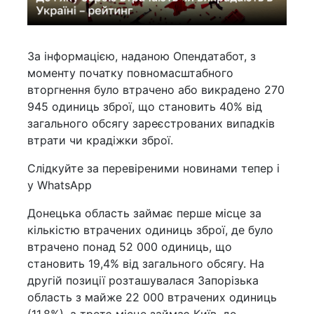
За інформацією, наданою Опендатабот, з
моменту початку повномасштабного
вторгнення було втрачено або викрадено 270
945 одиниць зброї, що становить 40% від
загального обсягу зареєстрованих випадків
втрати чи крадіжки зброї.
Слідкуйте за перевіреними новинами тепер і
у WhatsApp
Донецька область займає перше місце за
кількістю втрачених одиниць зброї, де було
втрачено понад 52 000 одиниць, що
становить 19,4% від загального обсягу. На
другій позиції розташувалася Запорізька
область з майже 22 000 втрачених одиниць
(11,8%), а третє місце займає Київ, де