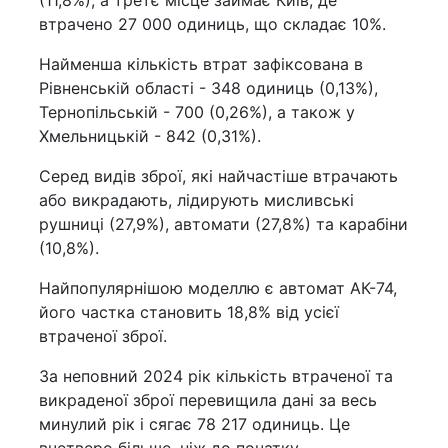
втрачено 27 000 одиниць, що складає 10%.
Найменша кількість втрат зафіксована в
Рівненській області - 348 одиниць (0,13%),
Тернопільській - 700 (0,26%), а також у
Хмельницькій - 842 (0,31%).
Серед видів зброї, які найчастіше втрачають
або викрадають, лідирують мисливські
рушниці (27,9%), автомати (27,8%) та карабіни
(10,8%).
Найпопулярнішою моделлю є автомат АК-74,
його частка становить 18,8% від усієї
втраченої зброї.
За неповний 2024 рік кількість втраченої та
викраденої зброї перевищила дані за весь
минулий рік і сягає 78 217 одиниць. Це
вчетверо більше, ніж до початку