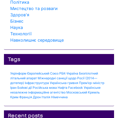
Політика
Мистецтво та розваги
Здоров'я
Бізнес
Наука
Технології
Навколишнє середовище
Tags
Укрінформ
Європейський Союз
РБК-Україна
Безпілотний
літальний апарат
Міжнародні санкції щодо Росії (2014—
дотепер)
Інфраструктура
Українська гривня
Прем'єр-міністр
Іран
Бойові дії
Російська мова
Нафта
Facebook
Українське
незалежне інформаційне агентство
Московський Кремль
Крим
Франція
Дрон
Італія
Німеччина
Recent posts