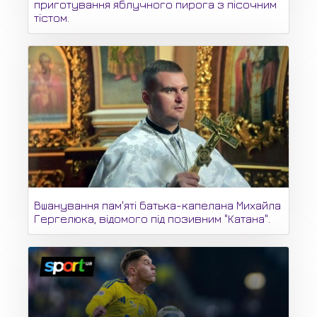
приготування яблучного пирога з пісочним
тістом.
Вшанування пам'яті батька-капелана Михайла
Гергелюка, відомого під позивним "Катана".