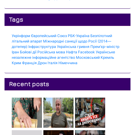
Tags
Укрінформ
Європейський Союз
РБК-Україна
Безпілотний
літальний апарат
Міжнародні санкції щодо Росії (2014—
дотепер)
Інфраструктура
Українська гривня
Прем'єр-міністр
Іран
Бойові дії
Російська мова
Нафта
Facebook
Українське
незалежне інформаційне агентство
Московський Кремль
Крим
Франція
Дрон
Італія
Німеччина
Recent posts