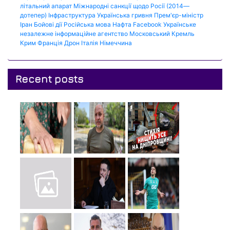
літальний апарат
Міжнародні санкції щодо Росії (2014—
дотепер)
Інфраструктура
Українська гривня
Прем'єр-міністр
Іран
Бойові дії
Російська мова
Нафта
Facebook
Українське
незалежне інформаційне агентство
Московський Кремль
Крим
Франція
Дрон
Італія
Німеччина
Recent posts