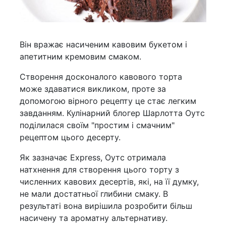
Він вражає насиченим кавовим букетом і
апетитним кремовим смаком.
Створення досконалого кавового торта
може здаватися викликом, проте за
допомогою вірного рецепту це стає легким
завданням. Кулінарний блогер Шарлотта Оутс
поділилася своїм "простим і смачним"
рецептом цього десерту.
Як зазначає Еxpress, Оутс отримала
натхнення для створення цього торту з
численних кавових десертів, які, на її думку,
не мали достатньої глибини смаку. В
результаті вона вирішила розробити більш
насичену та ароматну альтернативу.