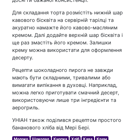
Для складання торта розмістіть нижній шар
кавового бісквіта на сервірній тарілці та
акуратно намажте його кавово-масляним
кремом. Далі додайте верхній шар бісквіта і
ще раз змастіть його кремом. Залишки
крему можна використати для оформлення
десерту.
Рецепти шоколадного пирога не завжди
мають бути складними, тривалими або
вимагати випікання в духовці. Наприклад,
можна легко приготувати смачний десерт,
використовуючи лише три інгредієнти та
аерогриль.
УНІАН також поділився рецептом простого
бананового хліба від Мері Бері.
Молоко
Шоколад
Кнопка
Хліб
Кава
Крем