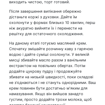
виходить чистою, торт готовий.
Після завершення випікання обережно
дістаньте коржі з духовки. Дайте їм
охолонути у формах близько 10 хвилин, перш
ніж акуратно вийняти їх і перенести на
решітку для остаточного охолодження.
На даному етапі готуємо масляний крем.
Спочатку змішайте розчинну каву з гарячою
водою і дайте суміші охолонути. У великій
мисці збивайте масло разом з ванільним
екстрактом на повільних обертах. Потім
додайте цукрову пудру і продовжуйте
збивати на низькій швидкості, поки складові
не з'єднаються і не стануть однорідними. Ваш
крем повинен бути достатньо м'яким для
намазування. Якщо він вийшов занадто
густим, просто додайте трохи молока, щоб
досягти бажаної консистенції.