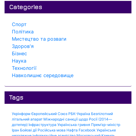
Categories
Спорт
Політика
Мистецтво та розваги
Здоров'я
Бізнес
Наука
Технології
Навколишнє середовище
Tags
Укрінформ
Європейський Союз
РБК-Україна
Безпілотний
літальний апарат
Міжнародні санкції щодо Росії (2014—
дотепер)
Інфраструктура
Українська гривня
Прем'єр-міністр
Іран
Бойові дії
Російська мова
Нафта
Facebook
Українське
незалежне інформаційне агентство
Московський Кремль