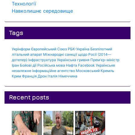
Технології
Навколишнє середовище
Tags
Укрінформ
Європейський Союз
РБК-Україна
Безпілотний
літальний апарат
Міжнародні санкції щодо Росії (2014—
дотепер)
Інфраструктура
Українська гривня
Прем'єр-міністр
Іран
Бойові дії
Російська мова
Нафта
Facebook
Українське
незалежне інформаційне агентство
Московський Кремль
Крим
Франція
Дрон
Італія
Німеччина
Recent posts