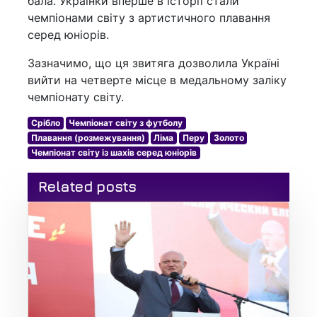
бала. Українки вперше в історії стали
чемпіонами світу з артистичного плавання
серед юніорів.
Зазначимо, що ця звитяга дозволила Україні
вийти на четверте місце в медальному заліку
чемпіонату світу.
Срібло
Чемпіонат світу з футболу
Плавання (розмежування)
Ліма
Перу
Золото
Чемпіонат світу із шахів серед юніорів
Related posts