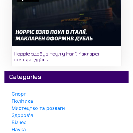
Норріс здобув поул у Італії, Макларен
святкує дубль
Categories
Спорт
Політика
Мистецтво та розваги
Здоров'я
Бізнес
Наука