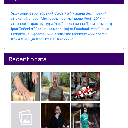
Укрінформ
Європейський Союз
РБК-Україна
Безпілотний
літальний апарат
Міжнародні санкції щодо Росії (2014—
дотепер)
Інфраструктура
Українська гривня
Прем'єр-міністр
Іран
Бойові дії
Російська мова
Нафта
Facebook
Українське
незалежне інформаційне агентство
Московський Кремль
Крим
Франція
Дрон
Італія
Німеччина
Recent posts