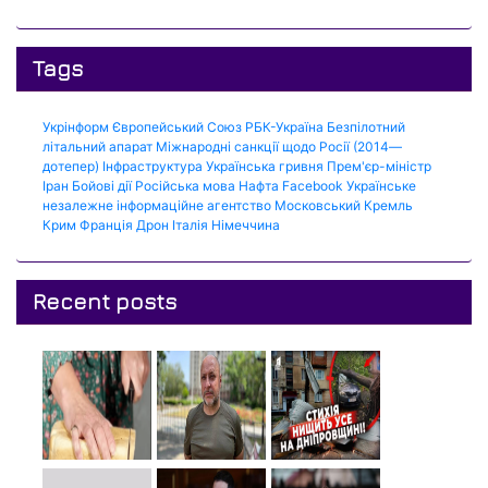
Tags
Укрінформ
Європейський Союз
РБК-Україна
Безпілотний
літальний апарат
Міжнародні санкції щодо Росії (2014—
дотепер)
Інфраструктура
Українська гривня
Прем'єр-міністр
Іран
Бойові дії
Російська мова
Нафта
Facebook
Українське
незалежне інформаційне агентство
Московський Кремль
Крим
Франція
Дрон
Італія
Німеччина
Recent posts