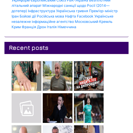
Укрінформ
Європейський Союз
РБК-Україна
Безпілотний
літальний апарат
Міжнародні санкції щодо Росії (2014—
дотепер)
Інфраструктура
Українська гривня
Прем'єр-міністр
Іран
Бойові дії
Російська мова
Нафта
Facebook
Українське
незалежне інформаційне агентство
Московський Кремль
Крим
Франція
Дрон
Італія
Німеччина
Recent posts