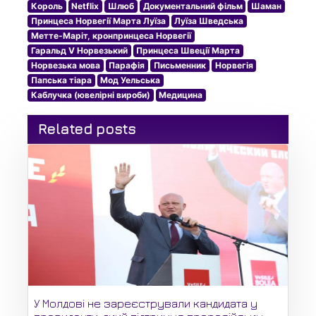
Король
Netflix
Шлюб
Документальний фільм
Шаман
Принцеса Норвегії Марта Луїза
Луїза Шведська
Метте-Маріт, кронпринцеса Норвегії
Гаральд V Норвезький
Принцеса Швеції Марта
Норвезька мова
Парафія
Письменник
Норвегія
Папська тіара
Мод Уельська
Каблучка (ювелірні вироби)
Медицина
Related posts
У Молдові не зареєстрували кандидата у