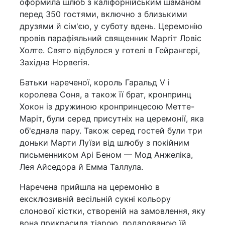
оформила шлюб з каліфорнійським шаманом
перед 350 гостями, включно з близькими
друзями й сім'єю, у суботу вдень. Церемонію
провів парафіяльний священник Маргіт Ловіс
Холте. Свято відбулося у готелі в Гейрангері,
Західна Норвегія.
Батьки нареченої, король Гаральд V і
королева Соня, а також її брат, кронпринц
Хокон із дружиною кронпринцесою Метте-
Маріт, були серед присутніх на церемонії, яка
об'єднала пару. Також серед гостей були три
доньки Марти Луїзи від шлюбу з покійним
письменником Арі Беном — Мод Анжеліка,
Лея Айседора й Емма Таллула.
Наречена прийшла на церемонію в
ексклюзивній весільній сукні кольору
слонової кістки, створеній на замовлення, яку
вона прикрасила тіарою, подарованою їй