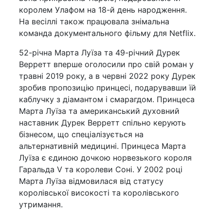
королем Улафом на 18-й день народження.
На весіллі також працювала знімальна
команда документального фільму для Netflix.
52-річна Марта Луїза та 49-річний Дурек
Верретт вперше оголосили про свій роман у
травні 2019 року, а в червні 2022 року Дурек
зробив пропозицію принцесі, подарувавши їй
каблучку з діамантом і смарагдом. Принцеса
Марта Луїза та американський духовний
наставник Дурек Верретт спільно керують
бізнесом, що спеціалізується на
альтернативній медицині. Принцеса Марта
Луїза є єдиною дочкою норвезького короля
Гаральда V та королеви Соні. У 2002 році
Марта Луїза відмовилася від статусу
королівської високості та королівського
утримання.