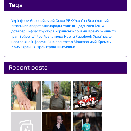
Tags
Укрінформ
Європейський Союз
РБК-Україна
Безпілотний
літальний апарат
Міжнародні санкції щодо Росії (2014—
дотепер)
Інфраструктура
Українська гривня
Прем'єр-міністр
Іран
Бойові дії
Російська мова
Нафта
Facebook
Українське
незалежне інформаційне агентство
Московський Кремль
Крим
Франція
Дрон
Італія
Німеччина
Recent posts