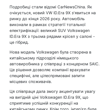
Подробиці стали відомі CarNewsChina. Як
очікується, новий VW ID.Era 9X з'явиться на
ринку до кінця 2026 року. Автомобіль
виконали в рамках стратегії тотальної
електрифікації: великий SUV Volkswagen
ID.Era 9X з трьома рядами крісел у салоні -
це гібрид.
Нова модель Volkswagen була створена в
китайському підрозділі німецького
автовиробника у співпраці з концерном SAIC.
Це рішення дозволяє компанії врахувати
специфічні, але цілеспрямовані запити
місцевих споживачів.
Ця співпраця дала змогу акцентувати увагу
на вигідній ціні Volkswagen ID.Era 9X, що
сприятиме успішній конкуренції на
китайському ринку. Крім того, інтер'єр буде