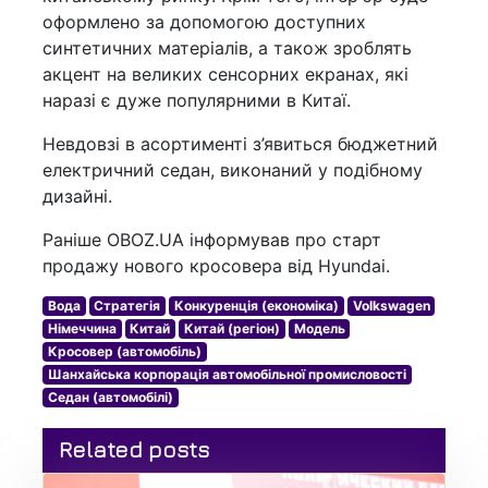
оформлено за допомогою доступних
синтетичних матеріалів, а також зроблять
акцент на великих сенсорних екранах, які
наразі є дуже популярними в Китаї.
Невдовзі в асортименті з’явиться бюджетний
електричний седан, виконаний у подібному
дизайні.
Раніше OBOZ.UA інформував про старт
продажу нового кросовера від Hyundai.
Вода
Стратегія
Конкуренція (економіка)
Volkswagen
Німеччина
Китай
Китай (регіон)
Модель
Кросовер (автомобіль)
Шанхайська корпорація автомобільної промисловості
Седан (автомобілі)
Related posts