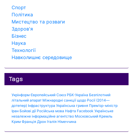
Спорт
Політика
Мистецтво та розваги
Здоров'я
Бізнес
Наука
Технології
Навколишнє середовище
Tags
Укрінформ
Європейський Союз
РБК-Україна
Безпілотний
літальний апарат
Міжнародні санкції щодо Росії (2014—
дотепер)
Інфраструктура
Українська гривня
Прем'єр-міністр
Іран
Бойові дії
Російська мова
Нафта
Facebook
Українське
незалежне інформаційне агентство
Московський Кремль
Крим
Франція
Дрон
Італія
Німеччина