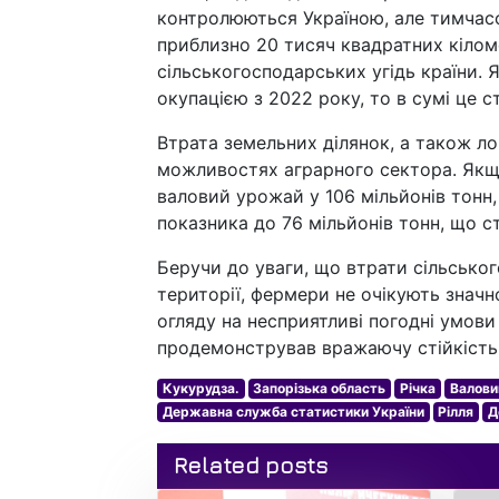
контролюються Україною, але тимчас
приблизно 20 тисяч квадратних кіломе
сільськогосподарських угідь країни. 
окупацією з 2022 року, то в сумі це 
Втрата земельних ділянок, а також ло
можливостях аграрного сектора. Якщо
валовий урожай у 106 мільйонів тонн,
показника до 76 мільйонів тонн, що 
Беручи до уваги, що втрати сільськ
території, фермери не очікують значн
огляду на несприятливі погодні умови
продемонстрував вражаючу стійкість
Кукурудза.
Запорізька область
Річка
Валови
Державна служба статистики України
Рілля
Д
Related posts