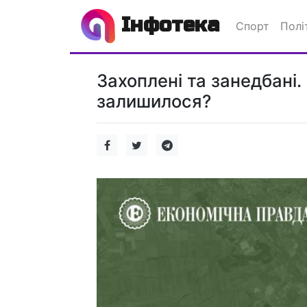
Інфотека
Спорт
Полі
Захоплені та занедбані.
залишилося?