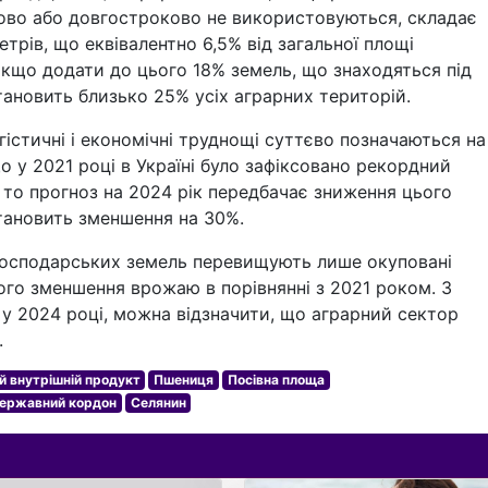
ово або довгостроково не використовуються, складає
трів, що еквівалентно 6,5% від загальної площі
Якщо додати до цього 18% земель, що знаходяться під
становить близько 25% усіх аграрних територій.
гістичні і економічні труднощі суттєво позначаються на
 у 2021 році в Україні було зафіксовано рекордний
 то прогноз на 2024 рік передбачає зниження цього
становить зменшення на 30%.
огосподарських земель перевищують лише окуповані
ого зменшення врожаю в порівнянні з 2021 роком. З
 у 2024 році, можна відзначити, що аграрний сектор
.
й внутрішній продукт
Пшениця
Посівна площа
ержавний кордон
Селянин