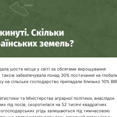
ідала шосте місце у світі за обсягами вирощування
а також забезпечувала понад 30% постачання на глобаль
ку на сільське господарство припадали близько 10% ВВ
тистики та Міністерства аграрної політики, внаслідок
них під посів, скоротилася на 52 тисячі квадратних
ькогосподарських угідь залишаються під тимчасовою
и, що здатні реалізувати весь аграрний потенціал в