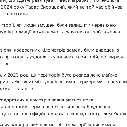
у 2024 року Тарас Висоцький, який на той час обіймав
агрополітики.
риторії, які люди змушені були залишити через їхню
тачу інформації компенсують супутникові зображення
тисячі квадратних кілометрів земель були виведені з
що проходять уздовж окупованих територій, де ширина
етрів.
в, у 2023 році ця територія була розподілена майже
ористь України) між українськими фермерами та землям
ьких окупантів.
квадратних кілометрів залишаються поза
м на довгий термін через серйозне забруднення
ці території офіційно вважаються під контролем Україн
тисячі квадратних кілометрів території залишилися