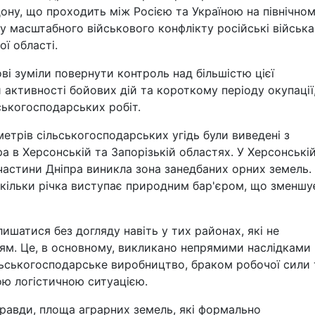
ну, що проходить між Росією та Україною на північно
ку масштабного військового конфлікту російські війська
ї області.
ові зуміли повернути контроль над більшістю цієї
 активності бойових дій та короткому періоду окупації,
ьськогосподарських робіт.
метрів сільськогосподарських угідь були виведені з
а в Херсонській та Запорізькій областях. У Херсонські
частини Дніпра виникла зона занедбаних орних земель.
кільки річка виступає природним бар'єром, що зменшу
шатися без догляду навіть у тих районах, які не
ям. Це, в основному, викликано непрямими наслідками
льськогосподарське виробництво, браком робочої сили 
ою логістичною ситуацією.
правди, площа аграрних земель, які формально