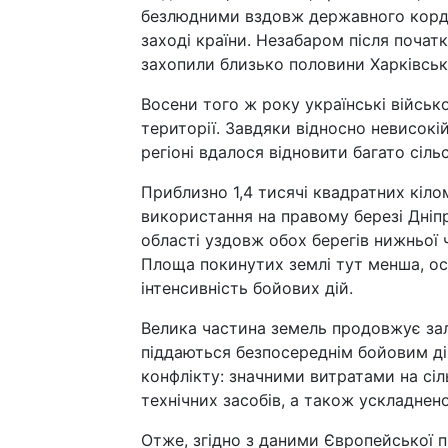
безлюдними вздовж державного кордо
заході країни. Незабаром після почат
захопили близько половини Харківсько
Восени того ж року українські військ
території. Завдяки відносно невисокій
регіоні вдалося відновити багато сіл
Приблизно 1,4 тисячі квадратних кіло
використання на правому березі Дніпр
області уздовж обох берегів нижньої 
Площа покинутих землі тут менша, ос
інтенсивність бойових дій.
Велика частина земель продовжує зали
піддаються безпосереднім бойовим ді
конфлікту: значними витратами на сі
технічних засобів, а також ускладнен
Отже, згідно з даними Європейської 