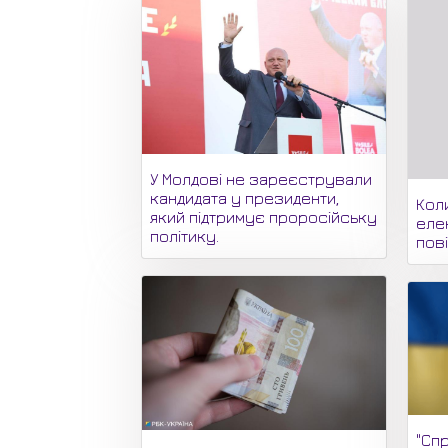
У Молдові не зареєстрували
кандидата у президенти,
Кол
який підтримує проросійську
еле
політику.
пов
"Спр