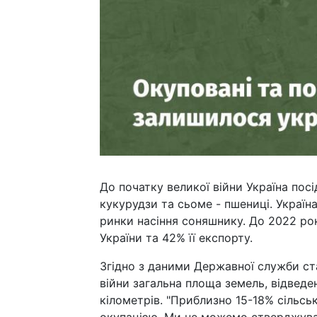
До початку великої війни Україна пос
кукурудзи та сьоме - пшениці. Україн
ринки насіння соняшнику. До 2022 ро
України та 42% її експорту.
Згідно з даними Державної служби ста
війни загальна площа земель, відведе
кілометрів. "Приблизно 15-18% сільс
окупацією. Ми не можемо стверджуват