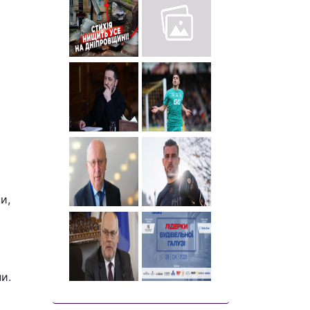
и,
и.