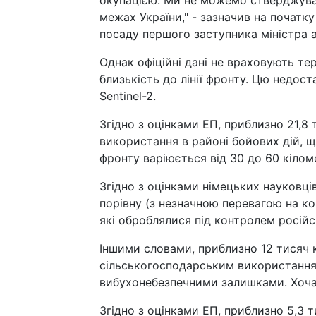
межах України," - зазначив на початк
посаду першого заступника міністра 
Однак офіційні дані не враховують те
близькість до лінії фронту. Цю недос
Sentinel-2.
Згідно з оцінками ЕП, приблизно 21,8 
використання в районі бойових дій, 
фронту варіюється від 30 до 60 кілом
Згідно з оцінками німецьких науковці
порівну (з незначною перевагою на к
які оброблялися під контролем російс
Іншими словами, приблизно 12 тисяч 
сільськогосподарським використання
вибухонебезпечними залишками. Хоча 
Згідно з оцінками ЕП, приблизно 5,3 