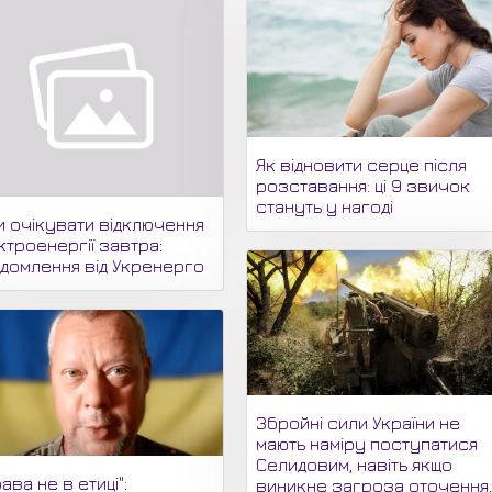
Як відновити серце після
розставання: ці 9 звичок
стануть у нагоді
и очікувати відключення
ктроенергії завтра:
ідомлення від Укренерго
Збройні сили України не
мають наміру поступатися
Селидовим, навіть якщо
ава не в етиці":
виникне загроза оточення,