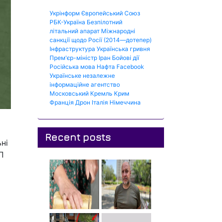
Укрінформ
Європейський Союз
РБК-Україна
Безпілотний
літальний апарат
Міжнародні
санкції щодо Росії (2014—дотепер)
Інфраструктура
Українська гривня
Прем'єр-міністр
Іран
Бойові дії
Російська мова
Нафта
Facebook
Українське незалежне
інформаційне агентство
Московський Кремль
Крим
Франція
Дрон
Італія
Німеччина
Recent posts
ні
П