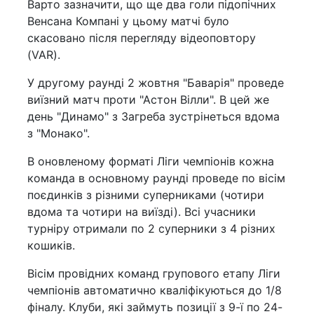
Варто зазначити, що ще два голи підопічних
Венсана Компані у цьому матчі було
скасовано після перегляду відеоповтору
(VAR).
У другому раунді 2 жовтня "Баварія" проведе
виїзний матч проти "Астон Вілли". В цей же
день "Динамо" з Загреба зустрінеться вдома
з "Монако".
В оновленому форматі Ліги чемпіонів кожна
команда в основному раунді проведе по вісім
поєдинків з різними суперниками (чотири
вдома та чотири на виїзді). Всі учасники
турніру отримали по 2 суперники з 4 різних
кошиків.
Вісім провідних команд групового етапу Ліги
чемпіонів автоматично кваліфікуються до 1/8
фіналу. Клуби, які займуть позиції з 9-ї по 24-