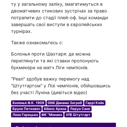
ту у загальному заліку, змагатимуться в
двоматчевих стикових зустрічах за право
потрапити до стадії плей-оф. Інші команди
завершать свої виступи в європейських
турнірах.
Также ознакомьтесь с:
Болонья проти Шахтаря: де можна
переглянути та які ставки пропонують
букмекери на матч Ліги чемпіонів.
"Реал" здобув важку перемогу над
"Штутгартом" у Лізі чемпіонів, обійшовшись
без участі Луніна (дивіться відео)
Болонья Ф.К. 1909
GNK Динамо Загреб
Гаррі Кейн
Бруно Петкович
Allianz Арена
Леруа Сане
Леон Горецька
ФК "Монако
VfB Штутгарт