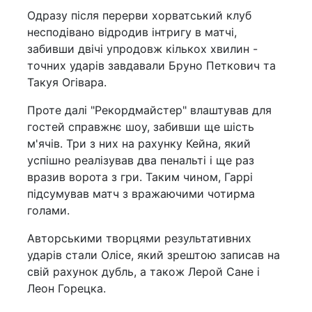
Одразу після перерви хорватський клуб
несподівано відродив інтригу в матчі,
забивши двічі упродовж кількох хвилин -
точних ударів завдавали Бруно Петкович та
Такуя Огівара.
Проте далі "Рекордмайстер" влаштував для
гостей справжнє шоу, забивши ще шість
м'ячів. Три з них на рахунку Кейна, який
успішно реалізував два пенальті і ще раз
вразив ворота з гри. Таким чином, Гаррі
підсумував матч з вражаючими чотирма
голами.
Авторськими творцями результативних
ударів стали Олісе, який зрештою записав на
свій рахунок дубль, а також Лерой Сане і
Леон Горецка.