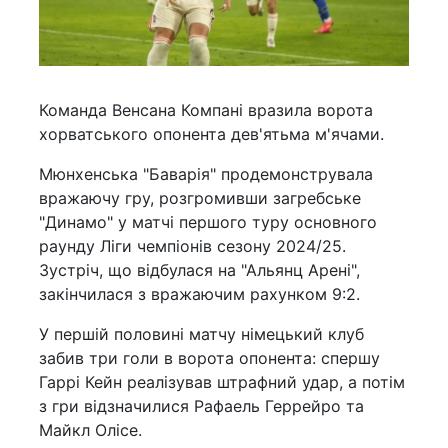
Команда Венсана Компані вразила ворота
хорватського опонента дев'ятьма м'ячами.
Мюнхенська "Баварія" продемонструвала
вражаючу гру, розгромивши загребське
"Динамо" у матчі першого туру основного
раунду Ліги чемпіонів сезону 2024/25.
Зустріч, що відбулася на "Альянц Арені",
закінчилася з вражаючим рахунком 9:2.
У першій половині матчу німецький клуб
забив три голи в ворота опонента: спершу
Гаррі Кейн реалізував штрафний удар, а потім
з гри відзначилися Рафаель Геррейро та
Майкл Олісе.