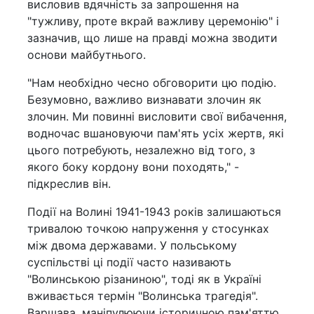
висловив вдячність за запрошення на
"тужливу, проте вкрай важливу церемонію" і
зазначив, що лише на правді можна зводити
основи майбутнього.
"Нам необхідно чесно обговорити цю подію.
Безумовно, важливо визнавати злочин як
злочин. Ми повинні висловити свої вибачення,
водночас вшановуючи пам'ять усіх жертв, які
цього потребують, незалежно від того, з
якого боку кордону вони походять," -
підкреслив він.
Події на Волині 1941-1943 років залишаються
тривалою точкою напруження у стосунках
між двома державами. У польському
суспільстві ці події часто називають
"Волинською різаниною", тоді як в Україні
вживається термін "Волинська трагедія".
Варшава, маніпулюючи історичною пам'яттю,