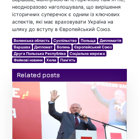
неодноразово наголошувала, що вирішення
історичних суперечок є одним із ключових
аспектів, які має враховувати Україна на
шляху до вступу в Європейський Союз.
Волинська область
Суспільство
Польща
Дипломатія
Варшава
Дипломат
Волинь
Європейський Союз
Друга Польська Республіка
Соціальна мережа
Фейкові новини
Хелм
Пам'ять
Related posts