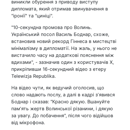
виникли обурення з приводу виступу
дипломата, який отримав звинувачення в
"іронії" та "циніці".
"10-секундна промова про Волинь.
Український посол Василь Боднар, схоже,
встановив новий рекорд Гіннеса в мистецтві
мінімалізму в дипломатії. На жаль, у нього не
вистачило часу на додаткові пояснення між
вдихами", - зазначив один з користувачів X,
прикріпивши 16-секундний відео з етеру
Telewizja Republika.
На відео чути, як ведучий оголосив, що
слово надають послу, а далі в кадрі зʼявився
Боднар і сказав: "Красно дякую. Вшануйте
пам'ять жертв Волинської різанини, і дякую
за увагу. До побачення", після чого відійшов
від мікрофона.