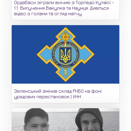
Ордабаси зіграли внічию з Торпедо Кутаїсі -
1:1. Вилучення Вакулка та Наумця. Дивіться
відео з голами та огляд матчу.
Зеленський змінив склад РНБО на фоні
урядових перестановок | УНН