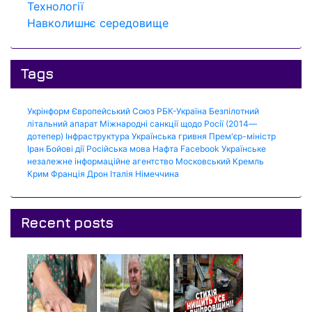
Технології
Навколишнє середовище
Tags
Укрінформ
Європейський Союз
РБК-Україна
Безпілотний
літальний апарат
Міжнародні санкції щодо Росії (2014—
дотепер)
Інфраструктура
Українська гривня
Прем'єр-міністр
Іран
Бойові дії
Російська мова
Нафта
Facebook
Українське
незалежне інформаційне агентство
Московський Кремль
Крим
Франція
Дрон
Італія
Німеччина
Recent posts