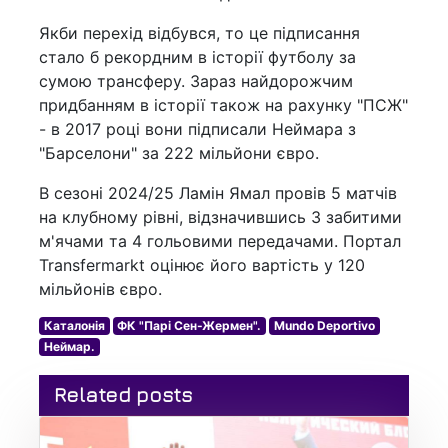
Якби перехід відбувся, то це підписання
стало б рекордним в історії футболу за
сумою трансферу. Зараз найдорожчим
придбанням в історії також на рахунку "ПСЖ"
- в 2017 році вони підписали Неймара з
"Барселони" за 222 мільйони євро.
В сезоні 2024/25 Ламін Ямал провів 5 матчів
на клубному рівні, відзначившись 3 забитими
м'ячами та 4 гольовими передачами. Портал
Transfermarkt оцінює його вартість у 120
мільйонів євро.
Каталонія
ФК "Парі Сен-Жермен".
Mundo Deportivo
Неймар.
Related posts