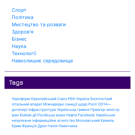
Спорт
Політика
Мистецтво та розваги
Здоров'я
Бізнес
Наука
Технології
Навколишнє середовище
Tags
Укрінформ
Європейський Союз
РБК-Україна
Безпілотний
літальний апарат
Міжнародні санкції щодо Росії (2014—
дотепер)
Інфраструктура
Українська гривня
Прем'єр-міністр
Іран
Бойові дії
Російська мова
Нафта
Facebook
Українське
незалежне інформаційне агентство
Московський Кремль
Крим
Франція
Дрон
Італія
Німеччина