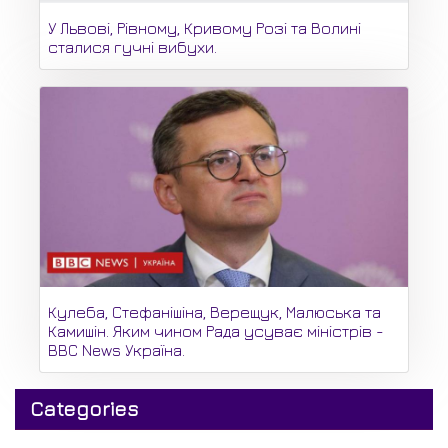
У Львові, Рівному, Кривому Розі та Волині
сталися гучні вибухи.
Кулеба, Стефанішіна, Верещук, Малюська та
Камишін. Яким чином Рада усуває міністрів -
BBC News Україна.
Categories