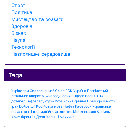
Спорт
Політика
Мистецтво та розваги
Здоров'я
Бізнес
Наука
Технології
Навколишнє середовище
Tags
Укрінформ
Європейський Союз
РБК-Україна
Безпілотний
літальний апарат
Міжнародні санкції щодо Росії (2014—
дотепер)
Інфраструктура
Українська гривня
Прем'єр-міністр
Іран
Бойові дії
Російська мова
Нафта
Facebook
Українське
незалежне інформаційне агентство
Московський Кремль
Крим
Франція
Дрон
Італія
Німеччина