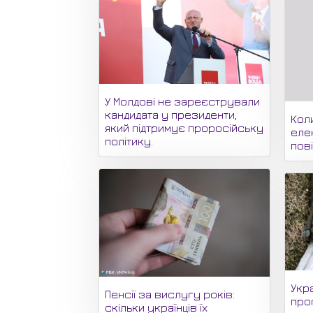
У Молдові не зареєстрували
кандидата у президенти,
Кол
який підтримує проросійську
еле
політику.
пов
Укра
Пенсії за вислугу років:
про
скільки українців їх