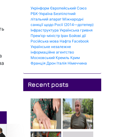
Укрінформ
Європейський Союз
РБК-Україна
Безпілотний
літальний апарат
Міжнародні
санкції щодо Росії (2014—дотепер)
ть
Інфраструктура
Українська гривня
Прем'єр-міністр
Іран
Бойові дії
Російська мова
Нафта
Facebook
Українське незалежне
інформаційне агентство
а
Московський Кремль
Крим
за
Франція
Дрон
Італія
Німеччина
Recent posts