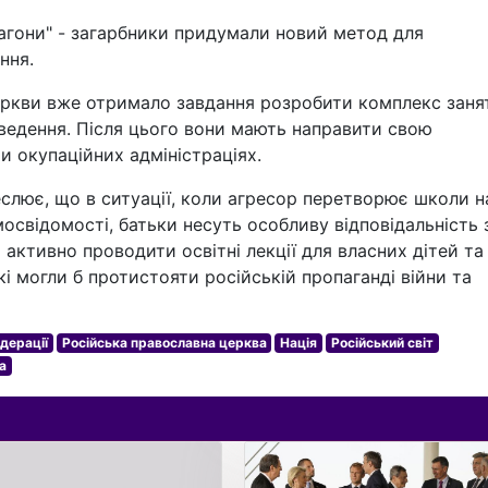
гони" - загарбники придумали новий метод для
ння.
еркви вже отримало завдання розробити комплекс заня
оведення. Після цього вони мають направити свою
и окупаційних адміністраціях.
еслює, що в ситуації, коли агресор перетворює школи н
освідомості, батьки несуть особливу відповідальність 
 активно проводити освітні лекції для власних дітей та
кі могли б протистояти російській пропаганді війни та
дерації
Російська православна церква
Нація
Російський світ
а