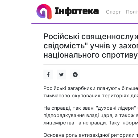
Інфотека
Спорт
Полі
Російські священнослуж
свідомість" учнів у зах
національного спротиву
Російські загарбники планують більш
тимчасово окупованих територіях для
На справді, так звані "духовні лідери
підпорядкування владі царя, а також
лицемірства та неправди. Таку інфор
Основна роль антизахідної риторики 