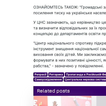
ОЗНАЙОМТЕСЬ ТАКОЖ: "Громадські за
посилення тиску на українське населе
У ЦНС зазначають, що керівництво ц
та визначити відповідальних за їх пр
концепцію до департаментів освіти пр
"Центр національного спротиву підкр
інструмент знищення національної сам
виховання своїх дітей. Ми закликаємо
формувати в них позитивні цінності, я
рабства," - зазначено у повідомленні.
Репресії
Риторика
Пропаганда в Російській Фе
Самоусвідомлення
Центральна нервова систем
Related posts