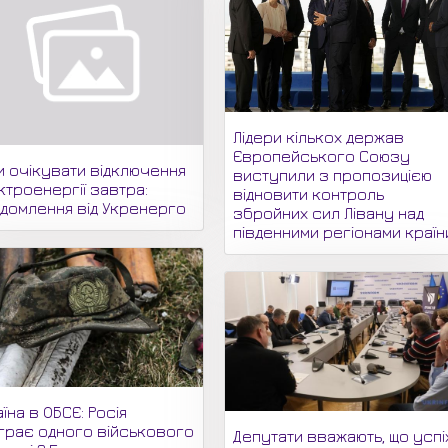
Лідери кількох держав
Європейського Союзу
и очікувати відключення
виступили з пропозицією
ктроенергії завтра:
відновити контроль
ідомлення від Укренерго
збройних сил Лівану над
південними регіонами країн
їна в ОБСЄ: Росія
грає одного військового
Депутати вважають, що успі