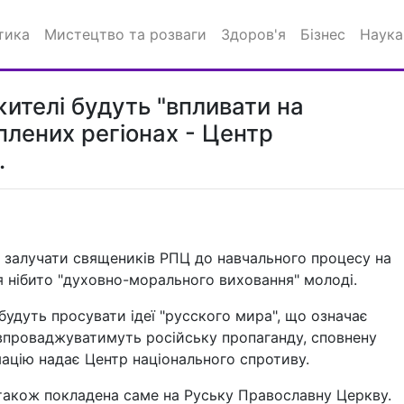
тика
Мистецтво та розваги
Здоров'я
Бізнес
Наука
ителі будуть "впливати на
оплених регіонах - Центр
.
е залучати священиків РПЦ до навчального процесу на
 нібито "духовно-морального виховання" молоді.
" будуть просувати ідеї "русского мира", що означає
 впроваджуватимуть російську пропаганду, сповнену
мацію надає Центр національного спротиву.
також покладена саме на Руську Православну Церкву.