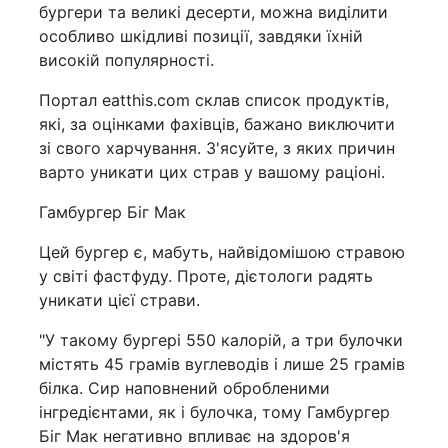
бургери та великі десерти, можна виділити
особливо шкідливі позиції, завдяки їхній
високій популярності.
Портал eatthis.com склав список продуктів,
які, за оцінками фахівців, бажано виключити
зі свого харчування. З'ясуйте, з яких причин
варто уникати цих страв у вашому раціоні.
Гамбургер Біг Мак
Цей бургер є, мабуть, найвідомішою стравою
у світі фастфуду. Проте, дієтологи радять
уникати цієї страви.
"У такому бургері 550 калорій, а три булочки
містять 45 грамів вуглеводів і лише 25 грамів
білка. Сир наповнений обробленими
інгредієнтами, як і булочка, тому Гамбургер
Біг Мак негативно впливає на здоров'я