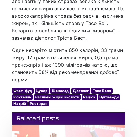
але навіть у таких стравах велика кількість
насичених жирів залишається проблемою. Це
висококалорійна страва без овочів, насичена
жиром, як і більшість страв у Taco Bell.
Кесаріто є особливо шкідливим вибором", -
зазначає дієтолог Тріста Бест.
Один кесаріто містить 650 калорій, 33 грами
жиру, 12 грамів насичених жирів, 0,5 грама
трансжирів і аж 1390 міліграмів натрію, що
становить 58% від рекомендованої добової
норми.
Фаст-фуд
Цукор
Шоколад
Дієтолог
Тако Белл
Коктейль
Насичені жирні кислоти
Раціон
Вуглеводи
Натрій
Ресторан
Related posts