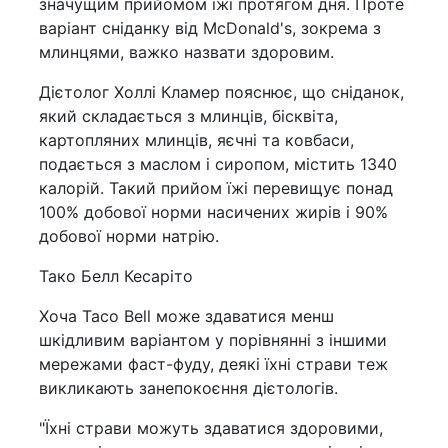
значущим прийомом їжі протягом дня. Проте
варіант сніданку від McDonald's, зокрема з
млинцями, важко назвати здоровим.
Дієтолог Холлі Кламер пояснює, що сніданок,
який складається з млинців, бісквіта,
картопляних млинців, яєчні та ковбаси,
подається з маслом і сиропом, містить 1340
калорій. Такий прийом їжі перевищує понад
100% добової норми насичених жирів і 90%
добової норми натрію.
Тако Белл Кесаріто
Хоча Taco Bell може здаватися менш
шкідливим варіантом у порівнянні з іншими
мережами фаст-фуду, деякі їхні страви теж
викликають занепокоєння дієтологів.
"Їхні страви можуть здаватися здоровими,