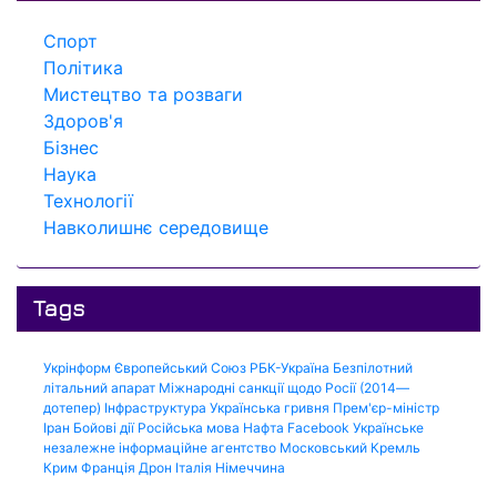
Спорт
Політика
Мистецтво та розваги
Здоров'я
Бізнес
Наука
Технології
Навколишнє середовище
Tags
Укрінформ
Європейський Союз
РБК-Україна
Безпілотний
літальний апарат
Міжнародні санкції щодо Росії (2014—
дотепер)
Інфраструктура
Українська гривня
Прем'єр-міністр
Іран
Бойові дії
Російська мова
Нафта
Facebook
Українське
незалежне інформаційне агентство
Московський Кремль
Крим
Франція
Дрон
Італія
Німеччина