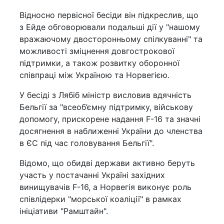
Відносно первісної бесіди він підкреслив, що
з Ейде обговорювали подальші дії у "нашому
вражаючому двосторонньому спілкуванні" та
можливості зміцнення довгострокової
підтримки, а також розвитку оборонної
співпраці між Україною та Норвегією.
У бесіді з Лябіб міністр висловив вдячність
Бельгії за "всеоб’ємну підтримку, військову
допомогу, прискорене надання F-16 та значні
досягнення в наближенні України до членства
в ЄС під час головування Бельгії".
Відомо, що обидві держави активно беруть
участь у постачанні Україні західних
винищувачів F-16, а Норвегія виконує роль
співлідерки "морської коаліції" в рамках
ініціативи "Рамштайн".