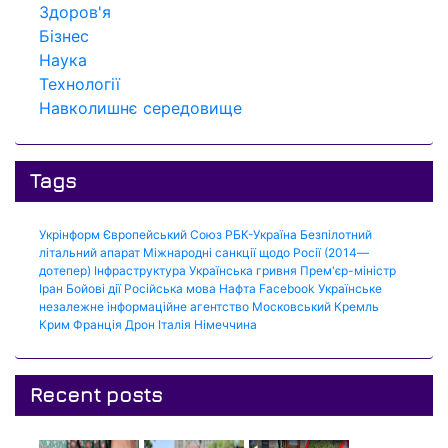
Здоров'я
Бізнес
Наука
Технології
Навколишнє середовище
Tags
Укрінформ
Європейський Союз
РБК-Україна
Безпілотний
літальний апарат
Міжнародні санкції щодо Росії (2014—
дотепер)
Інфраструктура
Українська гривня
Прем'єр-міністр
Іран
Бойові дії
Російська мова
Нафта
Facebook
Українське
незалежне інформаційне агентство
Московський Кремль
Крим
Франція
Дрон
Італія
Німеччина
Recent posts