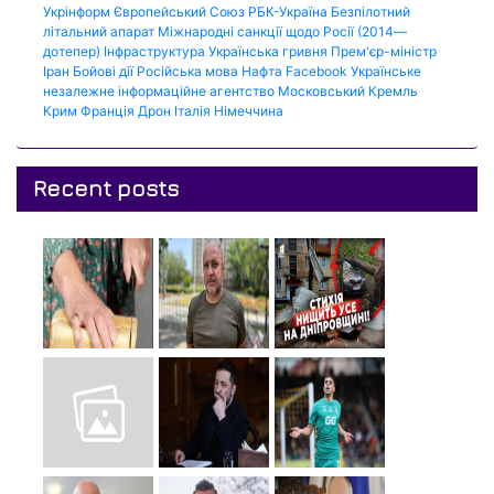
Укрінформ
Європейський Союз
РБК-Україна
Безпілотний
літальний апарат
Міжнародні санкції щодо Росії (2014—
дотепер)
Інфраструктура
Українська гривня
Прем'єр-міністр
Іран
Бойові дії
Російська мова
Нафта
Facebook
Українське
незалежне інформаційне агентство
Московський Кремль
Крим
Франція
Дрон
Італія
Німеччина
Recent posts