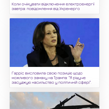
Коли очікувати відключення електроенергії
завтра: повідомлення від Укренерго
Гарріс висловила свою позицію щодо
можливого замаху на Трампа: "Я рішуче
засуджую насильство у політичній сфері".