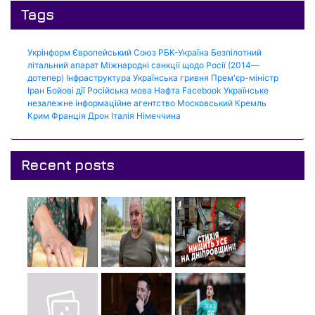
Tags
Укрінформ
Європейський Союз
РБК-Україна
Безпілотний
літальний апарат
Міжнародні санкції щодо Росії (2014—
дотепер)
Інфраструктура
Українська гривня
Прем'єр-міністр
Іран
Бойові дії
Російська мова
Нафта
Facebook
Українське
незалежне інформаційне агентство
Московський Кремль
Крим
Франція
Дрон
Італія
Німеччина
Recent posts