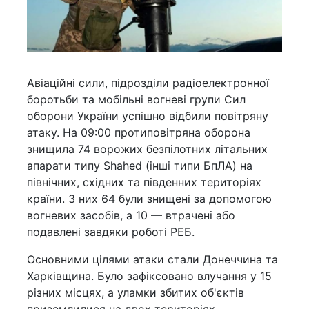
Авіаційні сили, підрозділи радіоелектронної
боротьби та мобільні вогневі групи Сил
оборони України успішно відбили повітряну
атаку. На 09:00 протиповітряна оборона
знищила 74 ворожих безпілотних літальних
апарати типу Shahed (інші типи БпЛА) на
північних, східних та південних територіях
країни. З них 64 були знищені за допомогою
вогневих засобів, а 10 — втрачені або
подавлені завдяки роботі РЕБ.
Основними цілями атаки стали Донеччина та
Харківщина. Було зафіксовано влучання у 15
різних місцях, а уламки збитих об'єктів