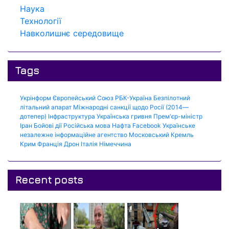
Наука
Технології
Навколишнє середовище
Tags
Укрінформ
Європейський Союз
РБК-Україна
Безпілотний
літальний апарат
Міжнародні санкції щодо Росії (2014—
дотепер)
Інфраструктура
Українська гривня
Прем'єр-міністр
Іран
Бойові дії
Російська мова
Нафта
Facebook
Українське
незалежне інформаційне агентство
Московський Кремль
Крим
Франція
Дрон
Італія
Німеччина
Recent posts