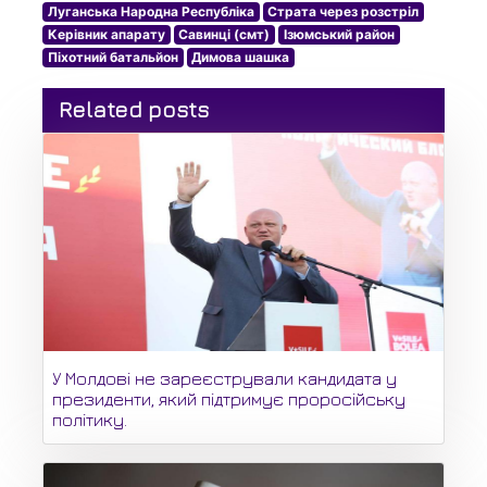
Луганська Народна Республіка
Страта через розстріл
Керівник апарату
Савинці (смт)
Ізюмський район
Піхотний батальйон
Димова шашка
Related posts
У Молдові не зареєстрували кандидата у
президенти, який підтримує проросійську
політику.