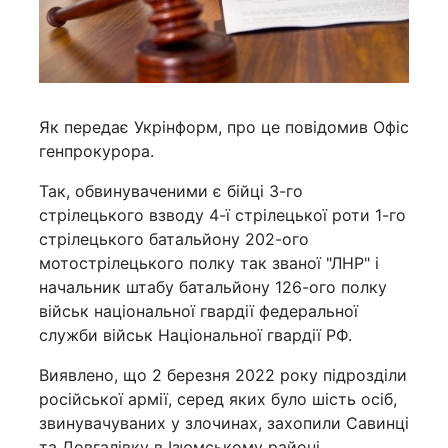
Як передає Укрінформ, про це повідомив Офіс
генпрокурора.
Так, обвинуваченими є бійці 3-го
стрілецького взводу 4-ї стрілецької роти 1-го
стрілецького батальйону 202-ого
мотострілецького полку так званої "ЛНР" і
начальник штабу батальйону 126-ого полку
військ національної гвардії федеральної
служби військ Національної гвардії РФ.
Виявлено, що 2 березня 2022 року підрозділи
російської армії, серед яких було шість осіб,
звинувачуваних у злочинах, захопили Савинці
та Довгалівку в Ізюмському районі.