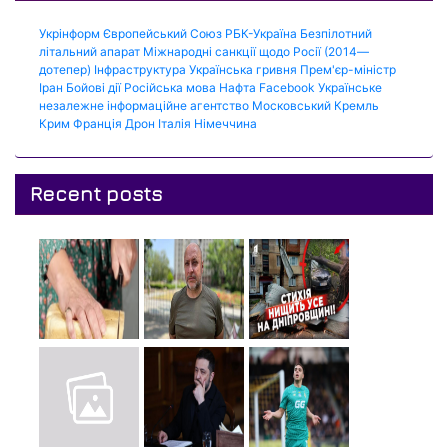
Укрінформ
Європейський Союз
РБК-Україна
Безпілотний
літальний апарат
Міжнародні санкції щодо Росії (2014—
дотепер)
Інфраструктура
Українська гривня
Прем'єр-міністр
Іран
Бойові дії
Російська мова
Нафта
Facebook
Українське
незалежне інформаційне агентство
Московський Кремль
Крим
Франція
Дрон
Італія
Німеччина
Recent posts