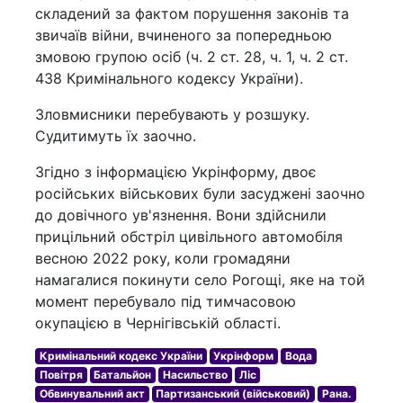
складений за фактом порушення законів та
звичаїв війни, вчиненого за попередньою
змовою групою осіб (ч. 2 ст. 28, ч. 1, ч. 2 ст.
438 Кримінального кодексу України).
Зловмисники перебувають у розшуку.
Судитимуть їх заочно.
Згідно з інформацією Укрінформу, двоє
російських військових були засуджені заочно
до довічного ув'язнення. Вони здійснили
прицільний обстріл цивільного автомобіля
весною 2022 року, коли громадяни
намагалися покинути село Рогощі, яке на той
момент перебувало під тимчасовою
окупацією в Чернігівській області.
Кримінальний кодекс України
Укрінформ
Вода
Повітря
Батальйон
Насильство
Ліс
Обвинувальний акт
Партизанський (військовий)
Рана.