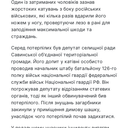
Один із затриманих чоловіків зазнав
жорстоких катувань з боку російських
військових, які кілька разів вдарили його
ножем у ногу, провертуючи лезо в рані для
заподіяння максимальної шкоди та
страждань.
Серед потерпілих був депутат селищної ради
Савинської об'єднаної територіальної
громади. Його допит у катівні особисто
проводив начальник штабу батальйону 126-го
полку військ національної гвардії федеральної
служби військ Національної гвардії РФ. Він
погрожував депутату відрізанням статевих
органів, тоді як інший обвинувачений бив
потерпілого. Після знущань загарбники
закинули у приміщення димову шашку,
унаслідок чого потерпілий почав задихатися.
У подальшому учасники інциденту витягли