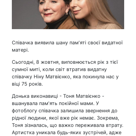
Співачка виявила шану пам'яті своєї видатної
матері.
Сьогодні, 8 жовтня, виповнюється рік з тієї
сумної миті, коли світ втратив видатну
співачку Ніну Матвієнко, яка покинула нас у
віці 75 років.
Донька виконавиці - Тоня Матвієнко -
вшанувала пам'ять покійної мами. У
фотоблогу співачка залишила звернення до
рідної людини, якої вже рік немає. Зокрема,
Тоня зізналась, що важко переживала втрату.
Артистка уникала будь-яких зустрічей, адже