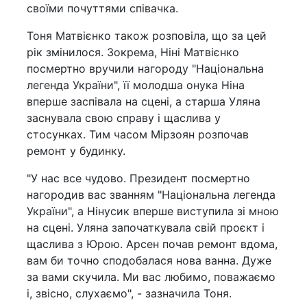
своїми почуттями співачка.
Тоня Матвієнко також розповіла, що за цей
рік змінилося. Зокрема, Ніні Матвієнко
посмертно вручили нагороду "Національна
легенда України", її молодша онука Ніна
вперше заспівала на сцені, а старша Уляна
заснувала свою справу і щаслива у
стосунках. Тим часом Мірзоян розпочав
ремонт у будинку.
"У нас все чудово. Президент посмертно
нагородив вас званням "Національна легенда
України", а Нінусик вперше виступила зі мною
на сцені. Уляна започаткувала свій проєкт і
щаслива з Юрою. Арсен почав ремонт вдома,
вам би точно сподобалася нова ванна. Дуже
за вами скучила. Ми вас любимо, поважаємо
і, звісно, слухаємо", - зазначила Тоня.