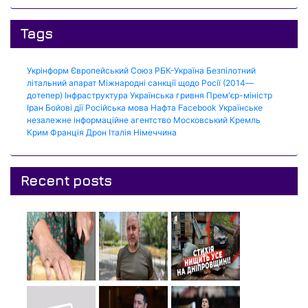
Tags
Укрінформ
Європейський Союз
РБК-Україна
Безпілотний
літальний апарат
Міжнародні санкції щодо Росії (2014—
дотепер)
Інфраструктура
Українська гривня
Прем'єр-міністр
Іран
Бойові дії
Російська мова
Нафта
Facebook
Українське
незалежне інформаційне агентство
Московський Кремль
Крим
Франція
Дрон
Італія
Німеччина
Recent posts