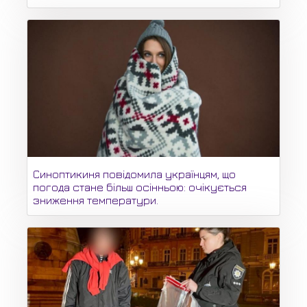
Синоптикиня повідомила українцям, що
погода стане більш осінньою: очікується
зниження температури.