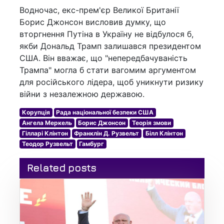
Водночас, екс-прем'єр Великої Британії
Борис Джонсон висловив думку, що
вторгнення Путіна в Україну не відбулося б,
якби Дональд Трамп залишався президентом
США. Він вважає, що "непередбачуваність
Трампа" могла б стати вагомим аргументом
для російського лідера, щоб уникнути ризику
війни з незалежною державою.
Корупція
Рада національної безпеки США
Ангела Меркель
Борис Джонсон
Теорія змови
Гілларі Клінтон
Франклін Д. Рузвельт
Білл Клінтон
Теодор Рузвельт
Гамбург
Related posts