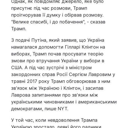
Однак, як повідомляє джерело, яке було
присутнє під час розмови, Трамп
проігнорував її думку і обірвав розмову.
"Велике спасибі, і до побачення", - сказав
Трамп.
З подачі Путіна, який заявив, що Україна
намагалася допомогти Гілларі Клінтон на
виборах, Трамп почав просувати теорію
змови про втручання України у вибори в
США. А під час зустрічі з міністром
закордонних справ Росії Сергієм Лавровим у
травні 2017 року Трамп обговорював з ним
зв'язок між Україною і Клінтон, і засипав
Лаврова запитаннями про зв'язки між
українськими чиновниками і американськими
демократами, пише NYT.
У той час, коли невдоволення Трампа
Україною зростало, деякі його радники