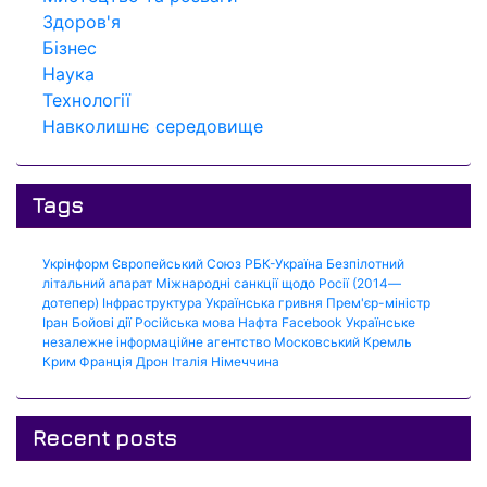
Здоров'я
Бізнес
Наука
Технології
Навколишнє середовище
Tags
Укрінформ
Європейський Союз
РБК-Україна
Безпілотний
літальний апарат
Міжнародні санкції щодо Росії (2014—
дотепер)
Інфраструктура
Українська гривня
Прем'єр-міністр
Іран
Бойові дії
Російська мова
Нафта
Facebook
Українське
незалежне інформаційне агентство
Московський Кремль
Крим
Франція
Дрон
Італія
Німеччина
Recent posts