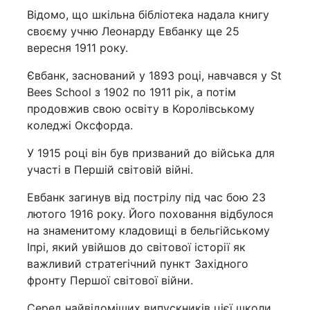
Відомо, що шкільна бібліотека надала книгу
своєму учню Леонарду Евбанку ще 25
вересня 1911 року.
Євбанк, заснований у 1893 році, навчався у St
Bees School з 1902 по 1911 рік, а потім
продовжив свою освіту в Королівському
коледжі Оксфорда.
У 1915 році він був призваний до війська для
участі в Першій світовій війні.
Евбанк загинув від пострілу під час бою 23
лютого 1916 року. Його поховання відбулося
на знаменитому кладовищі в бельгійському
Іпрі, який увійшов до світової історії як
важливий стратегічний пункт Західного
фронту Першої світової війни.
Серед найвідоміших випускників цієї школи