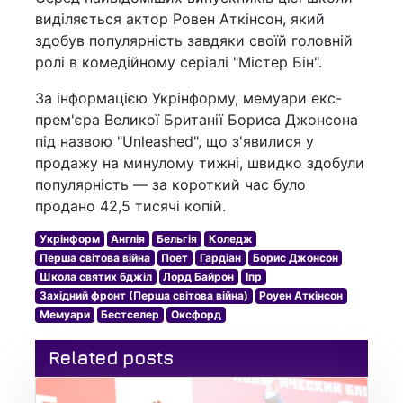
виділяється актор Ровен Аткінсон, який
здобув популярність завдяки своїй головній
ролі в комедійному серіалі "Містер Бін".
За інформацією Укрінформу, мемуари екс-
прем'єра Великої Британії Бориса Джонсона
під назвою "Unleashed", що з'явилися у
продажу на минулому тижні, швидко здобули
популярність — за короткий час було
продано 42,5 тисячі копій.
Укрінформ
Англія
Бельгія
Коледж
Перша світова війна
Поет
Гардіан
Борис Джонсон
Школа святих бджіл
Лорд Байрон
Іпр
Західний фронт (Перша світова війна)
Роуен Аткінсон
Мемуари
Бестселер
Оксфорд
Related posts