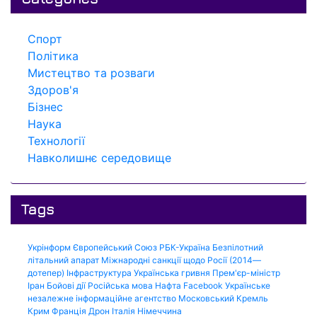
Спорт
Політика
Мистецтво та розваги
Здоров'я
Бізнес
Наука
Технології
Навколишнє середовище
Tags
Укрінформ
Європейський Союз
РБК-Україна
Безпілотний
літальний апарат
Міжнародні санкції щодо Росії (2014—
дотепер)
Інфраструктура
Українська гривня
Прем'єр-міністр
Іран
Бойові дії
Російська мова
Нафта
Facebook
Українське
незалежне інформаційне агентство
Московський Кремль
Крим
Франція
Дрон
Італія
Німеччина