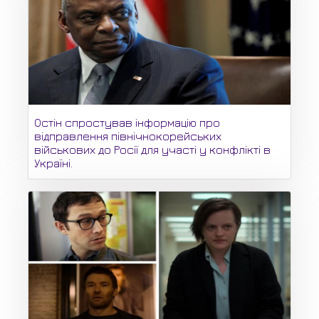
Остін спростував інформацію про
відправлення північнокорейських
військових до Росії для участі у конфлікті в
Україні.