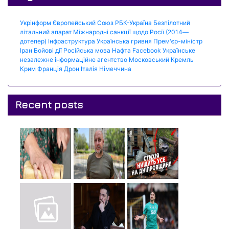
Укрінформ
Європейський Союз
РБК-Україна
Безпілотний
літальний апарат
Міжнародні санкції щодо Росії (2014—
дотепер)
Інфраструктура
Українська гривня
Прем'єр-міністр
Іран
Бойові дії
Російська мова
Нафта
Facebook
Українське
незалежне інформаційне агентство
Московський Кремль
Крим
Франція
Дрон
Італія
Німеччина
Recent posts