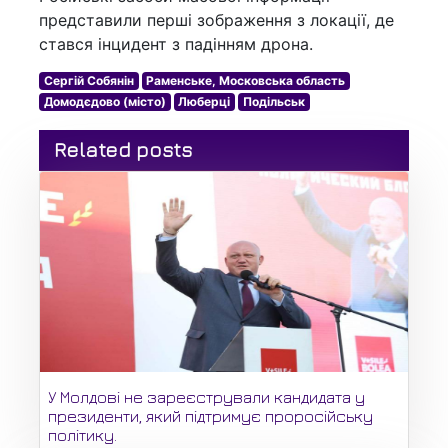
представили перші зображення з локації, де
стався інцидент з падінням дрона.
Сергій Собянін
Раменське, Московська область
Домодєдово (місто)
Люберці
Подільськ
Related posts
У Молдові не зареєстрували кандидата у
президенти, який підтримує проросійську
політику.