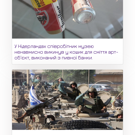
У Нідерландах співробітник музею
ненавмисно викинув у кошик для сміття арт-
об'єкт, виконаний з пивної банки.