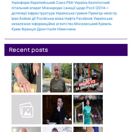
Укрінформ
Європейський Союз
РБК-Україна
Безпілотний
літальний апарат
Міжнародні санкції щодо Росії (2014—
дотепер)
Інфраструктура
Українська гривня
Прем'єр-міністр
Іран
Бойові дії
Російська мова
Нафта
Facebook
Українське
незалежне інформаційне агентство
Московський Кремль
Крим
Франція
Дрон
Італія
Німеччина
Recent posts