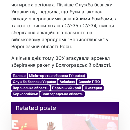
чотирьох регіонах. Пізніше Служба безпеки
України підтвердила, що були атаковані
склади з керованими авіаційними бомбами, а
також стоянки літаків СУ-35 і СУ-34, і місця
зберігання авіаційного пального на
військовому аеродромі "Борисоглібськ" у
Воронезькій області Росії.
А кілька днів тому ЗСУ атакували арсенал
зберігання ракет у Волгоградській області.
Паливо
Міністерство оборони (Україна)
Служба безпеки України
Авіабаза
Засоби ППО
Воронезька область
Пермський край
Цистерна
Борисоглібськ
Волгоградська область
Related posts