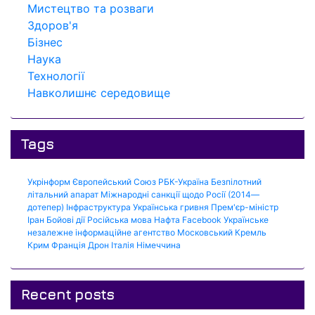
Мистецтво та розваги
Здоров'я
Бізнес
Наука
Технології
Навколишнє середовище
Tags
Укрінформ
Європейський Союз
РБК-Україна
Безпілотний
літальний апарат
Міжнародні санкції щодо Росії (2014—
дотепер)
Інфраструктура
Українська гривня
Прем'єр-міністр
Іран
Бойові дії
Російська мова
Нафта
Facebook
Українське
незалежне інформаційне агентство
Московський Кремль
Крим
Франція
Дрон
Італія
Німеччина
Recent posts