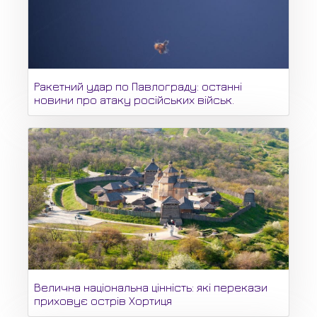
Ракетний удар по Павлограду: останні
новини про атаку російських військ.
Велична національна цінність: які перекази
приховує острів Хортиця