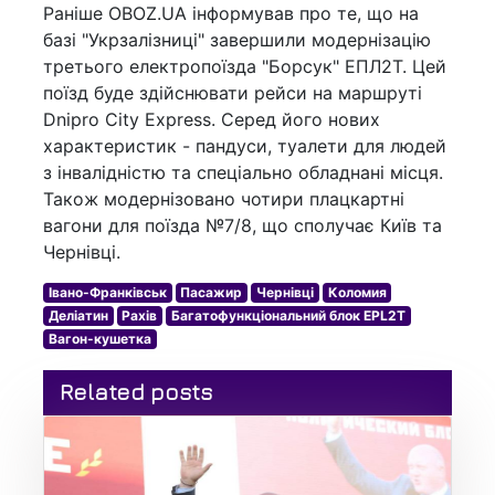
Раніше OBOZ.UA інформував про те, що на
базі "Укрзалізниці" завершили модернізацію
третього електропоїзда "Борсук" ЕПЛ2Т. Цей
поїзд буде здійснювати рейси на маршруті
Dnipro City Express. Серед його нових
характеристик - пандуси, туалети для людей
з інвалідністю та спеціально обладнані місця.
Також модернізовано чотири плацкартні
вагони для поїзда №7/8, що сполучає Київ та
Чернівці.
Івано-Франківськ
Пасажир
Чернівці
Коломия
Деліатин
Рахів
Багатофункціональний блок EPL2T
Вагон-кушетка
Related posts