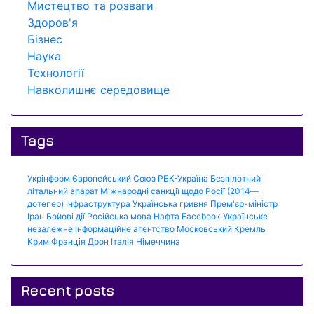
Мистецтво та розваги
Здоров'я
Бізнес
Наука
Технології
Навколишнє середовище
Tags
Укрінформ
Європейський Союз
РБК-Україна
Безпілотний
літальний апарат
Міжнародні санкції щодо Росії (2014—
дотепер)
Інфраструктура
Українська гривня
Прем'єр-міністр
Іран
Бойові дії
Російська мова
Нафта
Facebook
Українське
незалежне інформаційне агентство
Московський Кремль
Крим
Франція
Дрон
Італія
Німеччина
Recent posts