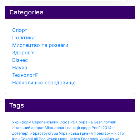
Categories
Спорт
Політика
Мистецтво та розваги
Здоров'я
Бізнес
Наука
Технології
Навколишнє середовище
Tags
Укрінформ
Європейський Союз
РБК-Україна
Безпілотний
літальний апарат
Міжнародні санкції щодо Росії (2014—
дотепер)
Інфраструктура
Українська гривня
Прем'єр-міністр
Іран
Бойові дії
Російська мова
Нафта
Facebook
Українське