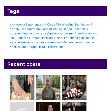
Tags
Укрінформ
Європейський Союз
РБК-Україна
Безпілотний
літальний апарат
Міжнародні санкції щодо Росії (2014—
дотепер)
Інфраструктура
Українська гривня
Прем'єр-міністр
Іран
Бойові дії
Російська мова
Нафта
Facebook
Українське
незалежне інформаційне агентство
Московський Кремль
Крим
Франція
Дрон
Італія
Німеччина
Recent posts