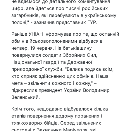
не вдаємося до детального коментування
цифр, але йдеться про тисячі російських
загарбників, які перебувають в українському
полоні," - зазначив представник ГУР.
Раніше УНІАН інформував про те, що останній
обмін військовополоненими відбувся в
четвер, 19 червня. На батьківщину
повернулися солдати Збройних Сил,
Національної гвардії та Державної
прикордонної служби. "Велика подяка всім,
хто сприяє здійсненню цих обмінів. Наша
мета – звільнити кожного і кожну," –
підкреслив президент України Володимир
Зеленський.
Крім того, нещодавно відбувалося кілька
етапів повернення додому поранених і
тяжкохворих бійців. Серед звільнених
сьогодні є Захисники Маріуполя, які