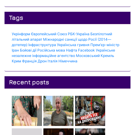
Tags
Укрінформ
Європейський Союз
РБК-Україна
Безпілотний
літальний апарат
Міжнародні санкції щодо Росії (2014—
дотепер)
Інфраструктура
Українська гривня
Прем'єр-міністр
Іран
Бойові дії
Російська мова
Нафта
Facebook
Українське
незалежне інформаційне агентство
Московський Кремль
Крим
Франція
Дрон
Італія
Німеччина
Recent posts