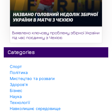
Виявлено ключову проблему збірної України
під час поєдинку з Чехією.
Categories
Спорт
Політика
Мистецтво та розваги
Здоров'я
Бізнес
Наука
Технології
Навколишнє середовище