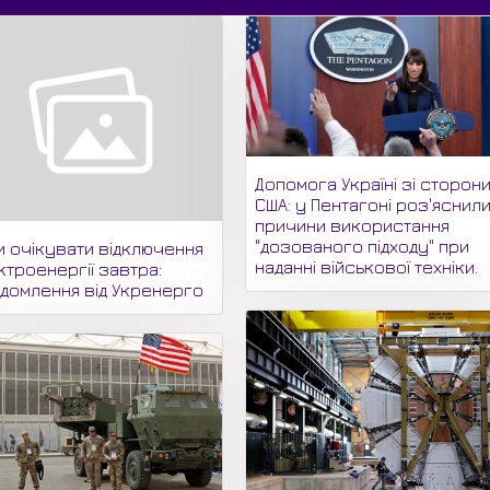
Допомога Україні зі сторон
США: у Пентагоні роз'яснил
причини використання
"дозованого підходу" при
и очікувати відключення
наданні військової техніки.
ктроенергії завтра:
ідомлення від Укренерго