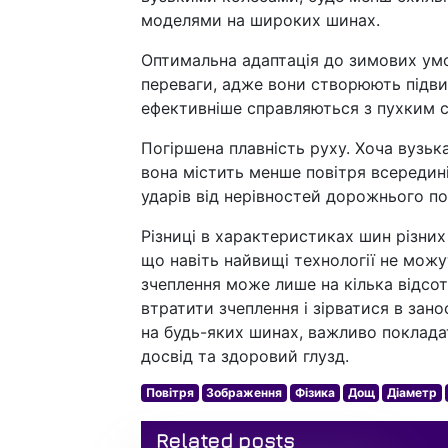
моделями на широких шинах.
Оптимальна адаптація до зимових умо
переваги, адже вони створюють підви
ефективніше справляються з пухким с
Погіршена плавність руху. Хоча вузьк
вона містить менше повітря всередині
ударів від нерівностей дорожнього по
Різниці в характеристиках шин різних
що навіть найвищі технології не мож
зчеплення може лише на кілька відсо
втратити зчеплення і зірватися в зан
на будь-яких шинах, важливо покладат
досвід та здоровий глузд.
Повітря
Зображення
Фізика
Дощ
Діаметр
Related posts