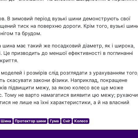
в. В зимовий період вузькі шини демонструють свої
щений тиск на поверхню дороги. Крім того, вузькі шин
нігом та брудом.
а шина має такий же посадковий діаметр, як і широка,
. Це призводить до меншої ефективності в поглинанні
криття.
 моделей і розмірів слід розглядати з урахуванням того
уть скасувати закони фізики. Наприклад, покращене
тків підвищити межу, за якою колесо все ще може
ос. Тому не варто намагатися виявити цю межу; рухаюч
ися не лише на їхні характеристики, а й на власний
Шина
Протектор шини
Гума
Сніг
Колесо