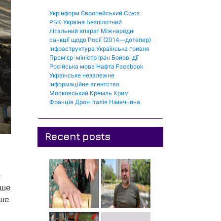
Укрінформ
Європейський Союз
РБК-Україна
Безпілотний
літальний апарат
Міжнародні
санкції щодо Росії (2014—дотепер)
Інфраструктура
Українська гривня
Прем'єр-міністр
Іран
Бойові дії
Російська мова
Нафта
Facebook
Українське незалежне
інформаційне агентство
Московський Кремль
Крим
Франція
Дрон
Італія
Німеччина
Recent posts
є
іше
ише