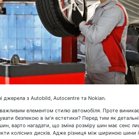
і джерела з Autobild, Autocentre та Nokian.
и важливим елементом стилю автомобіля. Проте виника
икувати безпекою в ім'я естетики? Перед тим як детальн
шин, варто нагадати, що зміна розміру шин має сенс л
лекти колісних дисків. Адже різниця між шириною шини і