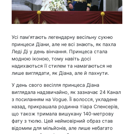
Усі пам'ятають легендарну весільну сукню
принцеси Діани, але не всі знають, як пахла
Леді Ді у день вінчання. Принцеса стала
модною іконою, тому навіть досі
надихаються її стилем та намагаються не
лише виглядати, як Діана, але й пахнути.
У день свого весілля принцеса Діана
виглядала надзвичайно, як зазначає 24 Канал
з посиланням на Vogue. Її волосся, укладене
назад, прикрашала родинна тіара Спенсерів,
що також тримала вишукану 140-метрову
фату з тюлю. Цей неймовірний образ став
відомим для мільйонів, але лише небагато