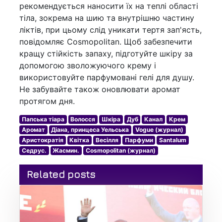
рекомендується наносити їх на теплі області
тіла, зокрема на шию та внутрішню частину
ліктів, при цьому слід уникати тертя зап'ясть,
повідомляє Cosmopolitan. Щоб забезпечити
кращу стійкість запаху, підготуйте шкіру за
допомогою зволожуючого крему і
використовуйте парфумовані гелі для душу.
Не забувайте також оновлювати аромат
протягом дня.
Папська тіара
Волосся
Шкіра
Дуб
Канал
Крем
Аромат
Діана, принцеса Уельська
Vogue (журнал)
Аристократія
Квітка
Весілля
Парфуми
Santalum
Седрус.
Жасмин.
Cosmopolitan (журнал)
Related posts