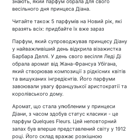
знають, який парфум обрала для свого
весільного дня принцеса Діана.
Читайте також 5 парфумів на Новий рік, які
вразять всіх: придбайте їх вже зараз
Парфум, який супроводжував принцесу Діану
у найважливіший день відкрила візажистка
Барбара Деллі. У день свого весілля Леді Ді
обрала аромат від Жана-Франсуа Убігана,
який створював композиції з рідкісних квітів
та вишуканих інгредієнтів. Його парфуми
завоювали увагу французької аристократії та
королівського дому.
Аромат, що стала улюбленим у принцеси
Діани, з часом здобув статус класики - це
парфум Quelques Fleurs. Цей неповторний
запах був вперше представлений світу у 1912
році. Його склад вражає розкішною