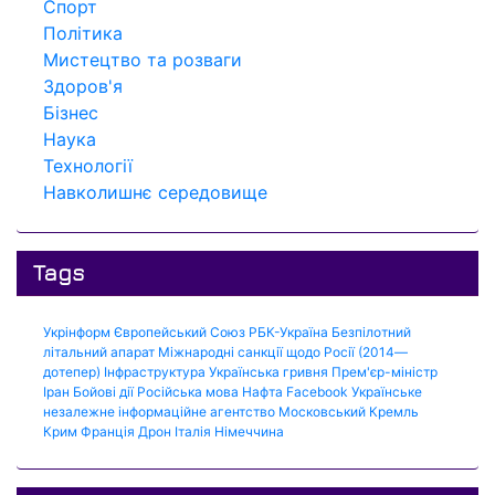
Спорт
Політика
Мистецтво та розваги
Здоров'я
Бізнес
Наука
Технології
Навколишнє середовище
Tags
Укрінформ
Європейський Союз
РБК-Україна
Безпілотний
літальний апарат
Міжнародні санкції щодо Росії (2014—
дотепер)
Інфраструктура
Українська гривня
Прем'єр-міністр
Іран
Бойові дії
Російська мова
Нафта
Facebook
Українське
незалежне інформаційне агентство
Московський Кремль
Крим
Франція
Дрон
Італія
Німеччина