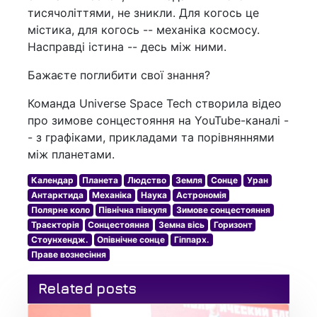
тисячоліттями, не зникли. Для когось це
містика, для когось -- механіка космосу.
Насправді істина -- десь між ними.
Бажаєте поглибити свої знання?
Команда Universe Space Tech створила відео
про зимове сонцестояння на YouTube-каналі -
- з графіками, прикладами та порівняннями
між планетами.
Календар
Планета
Людство
Земля
Сонце
Уран
Антарктида
Механіка
Наука
Астрономія
Полярне коло
Північна півкуля
Зимове сонцестояння
Траєкторія
Сонцестояння
Земна вісь
Горизонт
Стоунхендж.
Опівнічне сонце
Гіппарх.
Праве вознесіння
Related posts