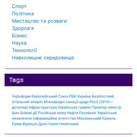
Спорт
Політика
Мистецтво та розваги
Здоров'я
Бізнес
Наука
Технології
Навколишнє середовище
Tags
Укрінформ
Європейський Союз
РБК-Україна
Безпілотний
літальний апарат
Міжнародні санкції щодо Росії (2014—
дотепер)
Інфраструктура
Українська гривня
Прем'єр-міністр
Іран
Бойові дії
Російська мова
Нафта
Facebook
Українське
незалежне інформаційне агентство
Московський Кремль
Крим
Франція
Дрон
Італія
Німеччина