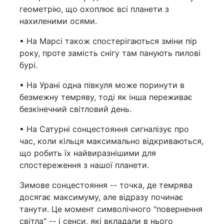
геометрію, що охоплює всі планети з
нахиленими осями.
▪ На Марсі також спостерігаються зміни пір
року, проте замість снігу там панують пилові
бурі.
▪ На Урані одна півкуля може поринути в
безмежну темряву, тоді як інша переживає
безкінечний світловий день.
▪ На Сатурні сонцестояння сигналізує про
час, коли кільця максимально відкриваються,
що робить їх найвиразнішими для
спостереження з нашої планети.
Зимове сонцестояння -- точка, де темрява
досягає максимуму, але відразу починає
танути. Це момент символічного "повернення
світла" -- і сенси, які вкладали в нього