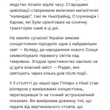
людство почало відлік часу. Стародавні
цивілізації створювали величезні мегалітичні
"календарі", такі як Ньюґрейнд, Стоунхендж і
Карнак, які були орієнтовані на сонячну
траєкторію саме в ці дні.
На землях сучасної України зимове
сонцестояння породило одне з найдавніших
свят -- Коляду, де народження нового Сонця
символізувало перемогу світла над
темрявою. Згодом християнство наклало на
ці дати власний зміст -- Різдво, яке
святкують через кілька днів після події.
У II столітті до нашої ери Гіппарх з Нікеї став
pionером у вимірюванні сонцестоянь,
перетворивши їх на точний астрономічний
показник. Він вимірював довжину тіні, що
падала від вертикального стовпа, що