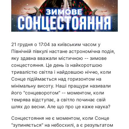
21 грудня о 17:04 за київським часом у
Північній півкулі настане астрономічна подія,
яку здавна вважали містичною -- зимове
сонцестояння. Це день із найкоротшою
тривалістю світла і найдовшою ніччю, коли
Сонце підіймається над горизонтом на
мінімальну висоту. Наші пращури називали
його "сонцеворотом" -- моментом, коли
темрява відступає, а світло починає свій
шлях до весни. Але що про це каже наука?
Сонцестояння не є моментом, коли Сонце
"зупиняється" на небосхилі, а є результатом