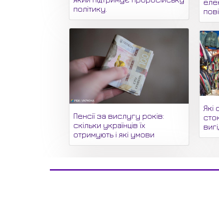
еле
політику.
пов
Які 
Пенсії за вислугу років:
сто
скільки українців їх
вигі
отримують і які умови