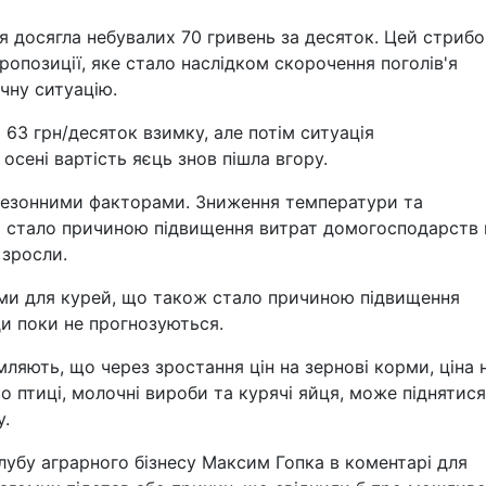
ця досягла небувалих 70 гривень за десяток. Цей стрибо
опозиції, яке стало наслідком скорочення поголів'я
ічну ситуацію.
63 грн/десяток взимку, але потім ситуація
 осені вартість яєць знов пішла вгору.
 сезонними факторами. Зниження температури та
а стало причиною підвищення витрат домогосподарств 
 зросли.
ми для курей, що також стало причиною підвищення
ди поки не прогнозуються.
мляють, що через зростання цін на зернові корми, ціна 
о птиці, молочні вироби та курячі яйця, може піднятися
у.
лубу аграрного бізнесу Максим Гопка в коментарі для