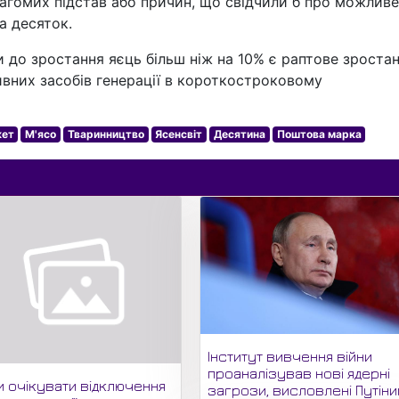
вагомих підстав або причин, що свідчили б про можливе
а десяток.
до зростання яєць більш ніж на 10% є раптове зроста
ивних засобів генерації в короткостроковому
кет
М'ясо
Тваринництво
Ясенсвіт
Десятина
Поштова марка
Інститут вивчення війни
проаналізував нові ядерні
и очікувати відключення
загрози, висловлені Путіни