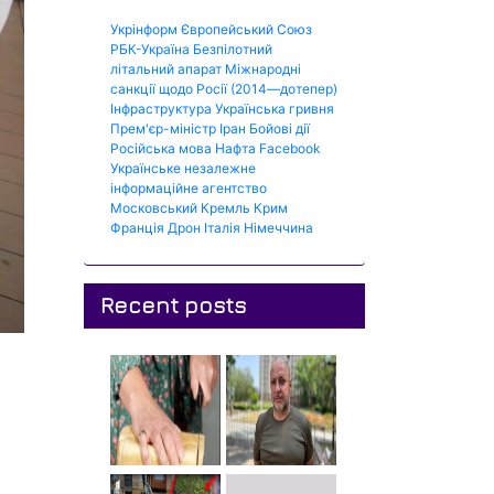
Укрінформ
Європейський Союз
РБК-Україна
Безпілотний
літальний апарат
Міжнародні
санкції щодо Росії (2014—дотепер)
Інфраструктура
Українська гривня
Прем'єр-міністр
Іран
Бойові дії
Російська мова
Нафта
Facebook
Українське незалежне
інформаційне агентство
Московський Кремль
Крим
Франція
Дрон
Італія
Німеччина
Recent posts