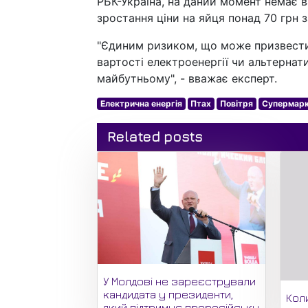
РБК-Україна, на даний момент немає 
зростання ціни на яйця понад 70 грн з
"Єдиним ризиком, що може призвести 
вартості електроенергії чи альтернат
майбутньому", - вважає експерт.
Електрична енергія
Птах
Повітря
Супермар
Related posts
У Молдові не зареєстрували
кандидата у президенти,
Кол
який підтримує проросійську