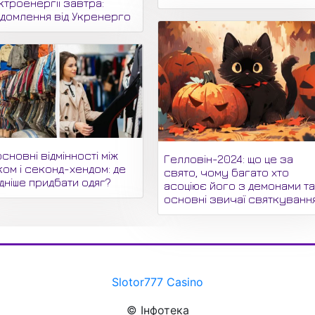
ктроенергії завтра:
ідомлення від Укренерго
основні відмінності між
Гелловін-2024: що це за
ком і секонд-хендом: де
свято, чому багато хто
дніше придбати одяг?
асоціює його з демонами т
основні звичаї святкування
Slotor777 Casino
© Інфотека