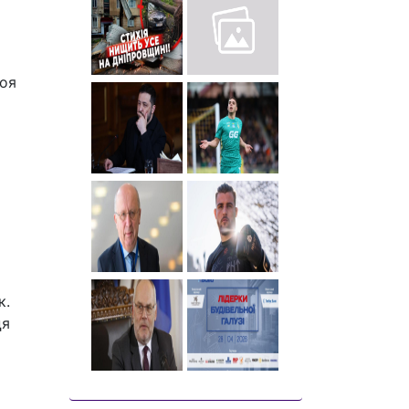
воя
к.
ця