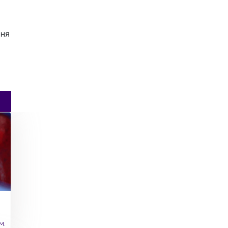
ння
м.