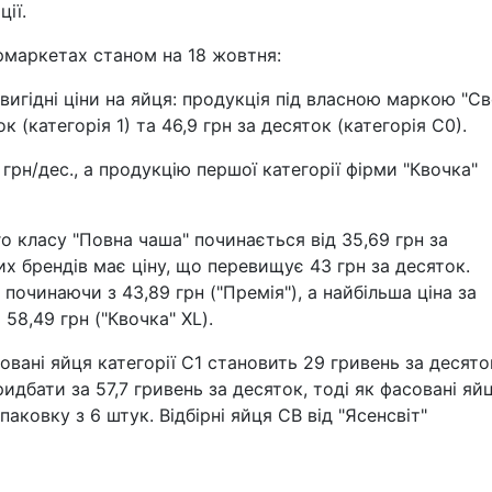
ції.
ермаркетах станом на 18 жовтня:
игідні ціни на яйця: продукція під власною маркою "С
к (категорія 1) та 46,9 грн за десяток (категорія С0).
 грн/дес., а продукцію першої категорії фірми "Квочка"
го класу "Повна чаша" починається від 35,69 грн за
их брендів має ціну, що перевищує 43 грн за десяток.
починаючи з 43,89 грн ("Премія"), а найбільша ціна за
 58,49 грн ("Квочка" XL).
вані яйця категорії С1 становить 29 гривень за десято
идбати за 57,7 гривень за десяток, тоді як фасовані яй
паковку з 6 штук. Відбірні яйця СВ від "Ясенсвіт"