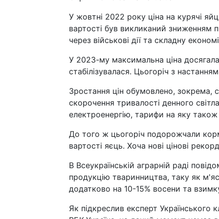
У жовтні 2022 року ціна на курячі яй
вартості був викликаний зниженням пр
через військові дії та складну економ
У 2023-му максимальна ціна досягала 
стабілізувалася. Цьогоріч з настанням
Зростання цін обумовлено, зокрема,
скорочення тривалості денного світл
електроенергію, тарифи на яку також
До того ж цьогоріч подорожчали кор
вартості яєць. Хоча нові цінові рекор
В Всеукраїнській аграрній раді повідо
продукцію тваринництва, таку як м'яс
додатково на 10-15% восени та взимк
Як підкреслив експерт Українського к