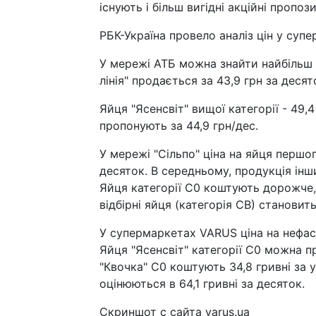
існують і більш вигідні акційні пропози
РБК-Україна провело аналіз цін у суп
У мережі АТБ можна знайти найбільш в
лінія" продається за 43,9 грн за десято
Яйця "Ясенсвіт" вищої категорії - 49,4
пропонують за 44,9 грн/дес.
У мережі "Сільпо" ціна на яйця першо
десяток. В середньому, продукція інш
Яйця категорії С0 коштують дорожче, 
відбірні яйця (категорія СВ) становить
У супермаркетах VARUS ціна на нефасо
Яйця "Ясенсвіт" категорії С0 можна пр
"Квочка" С0 коштують 34,8 гривні за у
оцінюються в 64,1 гривні за десяток.
Скриншот с сайта varus.ua