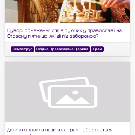
Суворі обмеження для віруючих у православ'ї на
Страсну п'ятницю: які дії під забороною?
Землетрус
Східна Православна Церква
Храм
Дитина зловила пацюка, а Трамп обертається