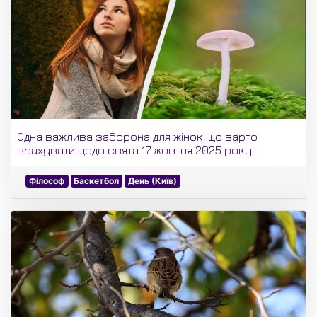
Одна важлива заборона для жінок: що варто
врахувати щодо свята 17 жовтня 2025 року.
Філософ
Баскетбол
День (Київ)