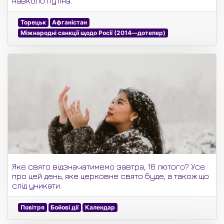
навколо Путіна.
Торецьк
Афганістан
Міжнародні санкції щодо Росії (2014—дотепер)
Яке свято відзначатимемо завтра, 16 лютого? Усе
про цей день, яке церковне свято буде, а також що
слід уникати.
Повітря
Бойові дії
Календар