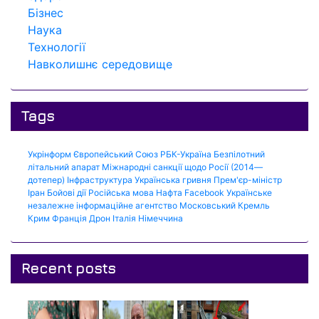
Бізнес
Наука
Технології
Навколишнє середовище
Tags
Укрінформ
Європейський Союз
РБК-Україна
Безпілотний
літальний апарат
Міжнародні санкції щодо Росії (2014—
дотепер)
Інфраструктура
Українська гривня
Прем'єр-міністр
Іран
Бойові дії
Російська мова
Нафта
Facebook
Українське
незалежне інформаційне агентство
Московський Кремль
Крим
Франція
Дрон
Італія
Німеччина
Recent posts