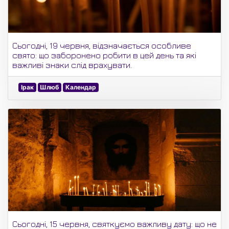
Сьогодні, 19 червня, відзначається особливе
свято: що заборонено робити в цей день та які
важливі знаки слід врахувати.
Ірак
Шлюб
Календар
Сьогодні, 15 червня, святкуємо важливу дату: що не