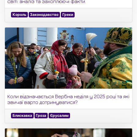
світі: аналіз та захоплюючі факти.
Король
Законодавство
Греки
Коли відзначається Вербна неділя у 2025 році та які
звичаї варто дотримуватися?
Блискавка
Гроза
Єрусалим