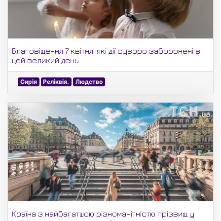
Благовіщення 7 квітня: які дії суворо заборонені в
цей великий день
Сирія
Реліквія.
Людство
Країна з найбагатшою різноманітністю прізвищ у