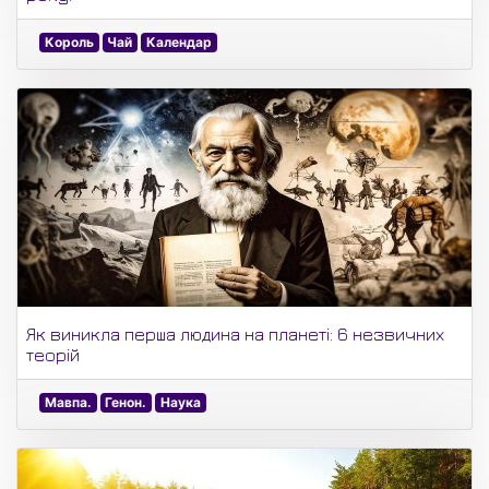
Король
Чай
Календар
Як виникла перша людина на планеті: 6 незвичних
теорій
Мавпа.
Генон.
Наука