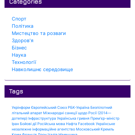
Categories
Спорт
Політика
Мистецтво та розваги
Здоров'я
Бізнес
Наука
Технології
Навколишнє середовище
Tags
Укрінформ
Європейський Союз
РБК-Україна
Безпілотний
літальний апарат
Міжнародні санкції щодо Росії (2014—
дотепер)
Інфраструктура
Українська гривня
Прем'єр-міністр
Іран
Бойові дії
Російська мова
Нафта
Facebook
Українське
незалежне інформаційне агентство
Московський Кремль
Крим
Франція
Дрон
Італія
Німеччина