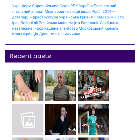
Укрінформ
Європейський Союз
РБК-Україна
Безпілотний
літальний апарат
Міжнародні санкції щодо Росії (2014—
дотепер)
Інфраструктура
Українська гривня
Прем'єр-міністр
Іран
Бойові дії
Російська мова
Нафта
Facebook
Українське
незалежне інформаційне агентство
Московський Кремль
Крим
Франція
Дрон
Італія
Німеччина
Recent posts