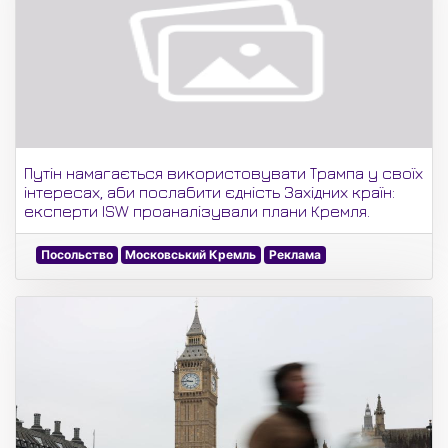
Путін намагається використовувати Трампа у своїх
інтересах, аби послабити єдність Західних країн:
експерти ISW проаналізували плани Кремля.
Посольство
Московський Кремль
Реклама