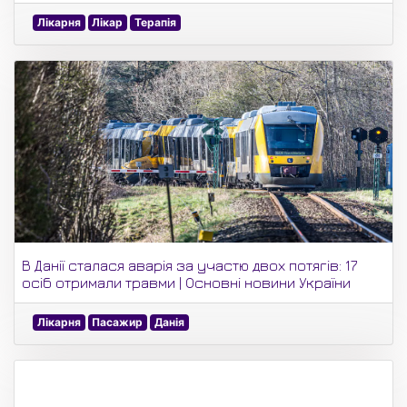
Лікарня
Лікар
Терапія
В Данії сталася аварія за участю двох потягів: 17
осіб отримали травми | Основні новини України
Лікарня
Пасажир
Данія