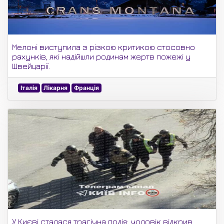
Мелоні виступила з різкою критикою стосовно
рахунків, які надійшли родинам жертв пожежі у
Швейцарії.
Італія
Лікарня
Франція
У Києві сталася трагічна подія: чоловік відкрив