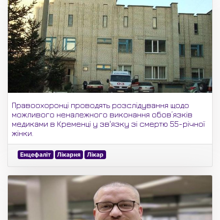
Правоохоронці проводять розслідування щодо
можливого неналежного виконання обов’язків
медиками в Кременці у зв'язку зі смертю 55-річної
жінки.
Енцефаліт
Лікарня
Лікар