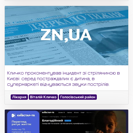
Кличко прокоментував інцидент зі стріляниною в
Києві: серед постраждалих є дитина, в
супермаркеті відчуваються звуки пострілів.
Лікарня
Віталій Кличко
Голосівський район