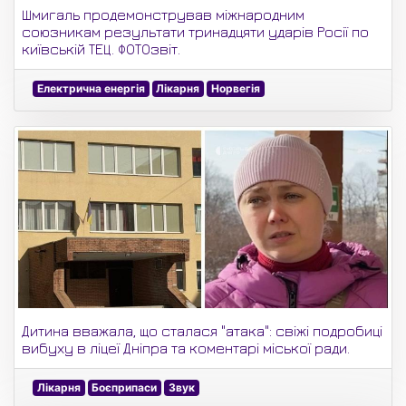
Шмигаль продемонстрував міжнародним
союзникам результати тринадцяти ударів Росії по
київській ТЕЦ. ФОТОзвіт.
Електрична енергія
Лікарня
Норвегія
Дитина вважала, що сталася "атака": свіжі подробиці
вибуху в ліцеї Дніпра та коментарі міської ради.
Лікарня
Боєприпаси
Звук