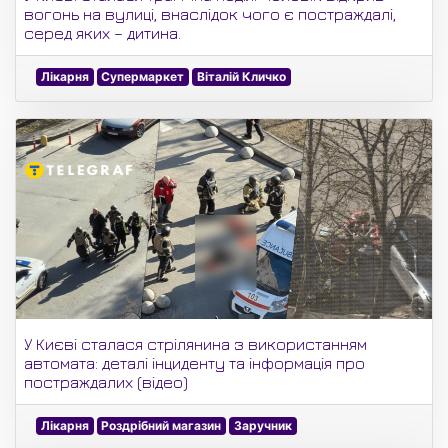
вогонь на вулиці, внаслідок чого є постраждалі,
серед яких – дитина.
Лікарня
Супермаркет
Віталій Кличко
У Києві сталася стрілянина з використанням
автомата: деталі інциденту та інформація про
постраждалих (відео)
Лікарня
Роздрібний магазин
Заручник