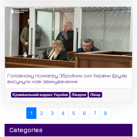
Головному психіатру Збройних сил України Друзю
висунули нові звинувачення.
Кримінальний кодекс України
Лікарня
Лікар
1
2
3
4
5
6
7
8
Categories