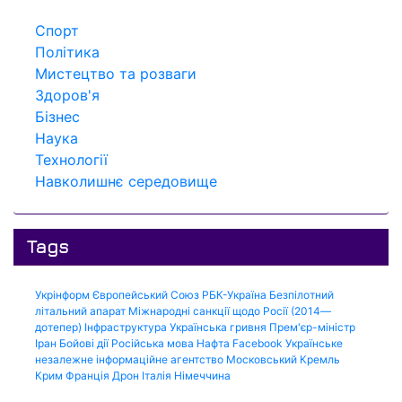
Спорт
Політика
Мистецтво та розваги
Здоров'я
Бізнес
Наука
Технології
Навколишнє середовище
Tags
Укрінформ
Європейський Союз
РБК-Україна
Безпілотний
літальний апарат
Міжнародні санкції щодо Росії (2014—
дотепер)
Інфраструктура
Українська гривня
Прем'єр-міністр
Іран
Бойові дії
Російська мова
Нафта
Facebook
Українське
незалежне інформаційне агентство
Московський Кремль
Крим
Франція
Дрон
Італія
Німеччина