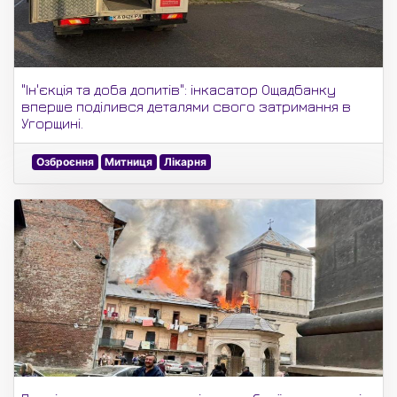
"Ін'єкція та доба допитів": інкасатор Ощадбанку
вперше поділився деталями свого затримання в
Угорщині.
Озброєння
Митниця
Лікарня