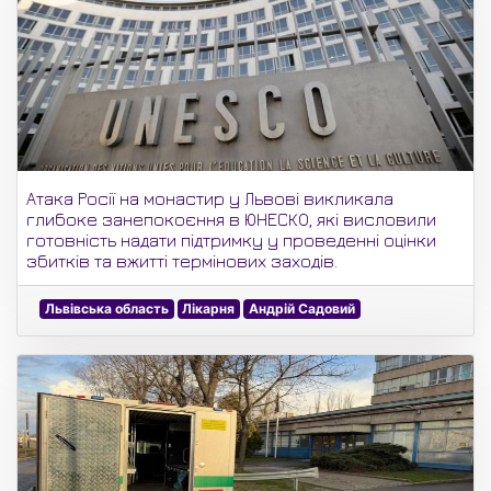
Атака Росії на монастир у Львові викликала
глибоке занепокоєння в ЮНЕСКО, які висловили
готовність надати підтримку у проведенні оцінки
збитків та вжитті термінових заходів.
Львівська область
Лікарня
Андрій Садовий